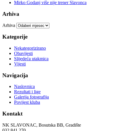
Mirko Godanj više nije trener Slavonca
Arhiva
Arhiva
Kategorije
Nekategorizirano
Obavijesti
Slijedeća utakmica
Vijesti
Navigacija
Naslovnica
Rezultati i lige
Galerija fotografija
Povijest kluba
Kontakt
NK SLAVONAC, Bosutska BB, Gradište
032 841 270