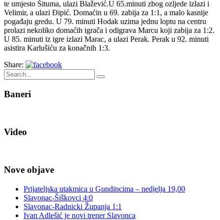
te umjesto Šituma, ulazi Blažević.U 65.minuti zbog ozljede izlazi i
Velimir, a ulazi Đipić. Domaćin u 69. zabija za 1:1, a malo kasnije
pogađaju gredu. U 79. minuti Hodak uzima jednu loptu na centru
prolazi nekoliko domaćih igrača i odigrava Marcu koji zabija za 1:2.
U 85. minuti iz igre izlazi Marac, a ulazi Perak. Perak u 92. minuti
asistira Karlušiću za konačnih 1:3.
Share:
Baneri
Video
Nove objave
Prijateljska utakmica u Gundincima – nedjelja 19,00
Slavonac-Šiškovci 4:0
Slavonac-Radnicki Županja 1:1
Ivan Adlešić je novi trener Slavonca