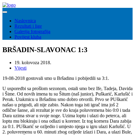
Naslovnica
Rezultati i lige
Galerija fotografija
Povijest kluba
BRŠADIN-SLAVONAC 1:3
19. kolovoza 2018.
Vijesti
19-08-2018 gostovali smo u Bršadinu i pobijedili sa 3:1.
U usporedbi sa prošlom sezonom, ostali smo bez Ife, Tadeja, Davida
i Šime. Od novih imena tu su Šitum (naš junior), Puškarić, Karlušić i
Perak. Utakmicu u Bršadinu smo dobro otvorili. Prvo se PUškarić
našao u prigodi, ali nije zabio. Nakon toga isti igrač ima još 2
odlične šanse, ali rezultat je sve do kraja poluvremena bio 0:0 i tada
Dara uzima stvar u svoje noge. Uzima loptu i ulazi do peterca, ali
loptu mu blokiraju i ona odlazi u korener. Iz tog kornera Dara zabija
za 0:1. PUškarić se ozljedio i umjesto njega u igru ulazi Karlušić. U
2. poluvremenu u 60. minuti zbog ozljede izlazi i Dara, a ulazi Bule,