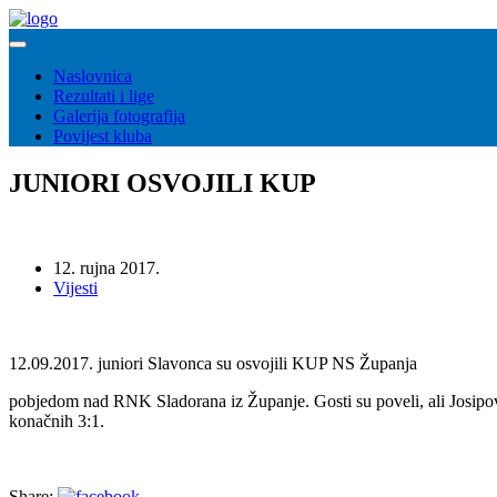
Naslovnica
Rezultati i lige
Galerija fotografija
Povijest kluba
JUNIORI OSVOJILI KUP
12. rujna 2017.
Vijesti
12.09.2017. juniori Slavonca su osvojili KUP NS Županja
pobjedom nad RNK Sladorana iz Županje. Gosti su poveli, ali Josipović
konačnih 3:1.
Share: