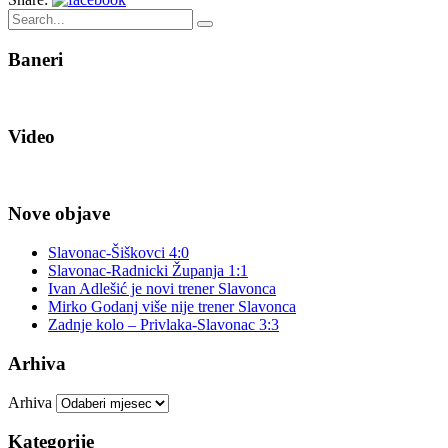
Baneri
Video
Nove objave
Slavonac-Šiškovci 4:0
Slavonac-Radnicki Županja 1:1
Ivan Adlešić je novi trener Slavonca
Mirko Godanj više nije trener Slavonca
Zadnje kolo – Privlaka-Slavonac 3:3
Arhiva
Arhiva
Kategorije