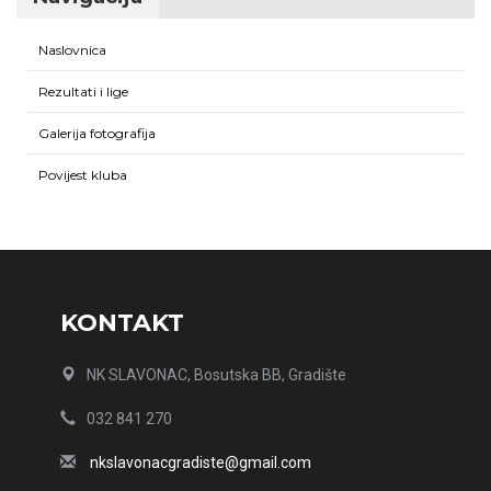
Naslovnica
Rezultati i lige
Galerija fotografija
Povijest kluba
KONTAKT
NK SLAVONAC, Bosutska BB, Gradište
032 841 270
nkslavonacgradiste@gmail.com