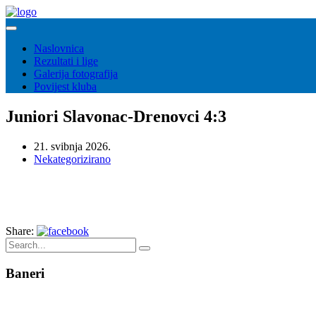
Naslovnica
Rezultati i lige
Galerija fotografija
Povijest kluba
Juniori Slavonac-Drenovci 4:3
21. svibnja 2026.
Nekategorizirano
Share:
Baneri