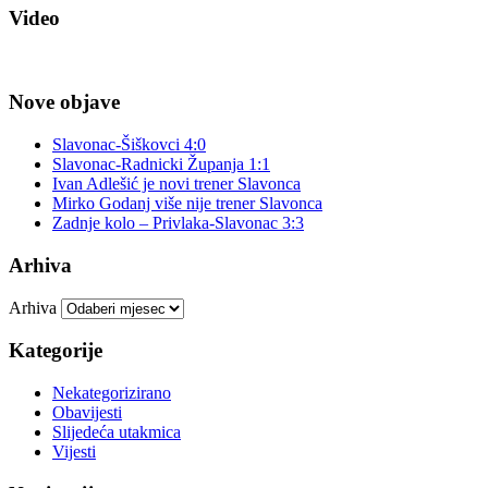
Video
Nove objave
Slavonac-Šiškovci 4:0
Slavonac-Radnicki Županja 1:1
Ivan Adlešić je novi trener Slavonca
Mirko Godanj više nije trener Slavonca
Zadnje kolo – Privlaka-Slavonac 3:3
Arhiva
Arhiva
Kategorije
Nekategorizirano
Obavijesti
Slijedeća utakmica
Vijesti