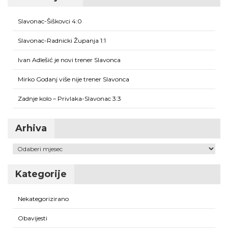
Slavonac-Šiškovci 4:0
Slavonac-Radnicki Županja 1:1
Ivan Adlešić je novi trener Slavonca
Mirko Godanj više nije trener Slavonca
Zadnje kolo – Privlaka-Slavonac 3:3
Arhiva
Arhiva
Kategorije
Nekategorizirano
Obavijesti