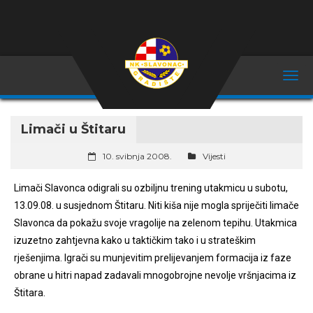
Limači u Štitaru
10. svibnja 2008.
Vijesti
Limači Slavonca odigrali su ozbiljnu trening utakmicu u subotu,
13.09.08. u susjednom Štitaru. Niti kiša nije mogla spriječiti limače
Slavonca da pokažu svoje vragolije na zelenom tepihu. Utakmica
izuzetno zahtjevna kako u taktičkim tako i u strateškim
rješenjima. Igrači su munjevitim prelijevanjem formacija iz faze
obrane u hitri napad zadavali mnogobrojne nevolje vršnjacima iz
Štitara.