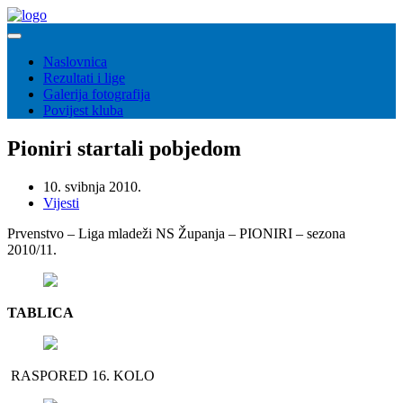
Naslovnica
Rezultati i lige
Galerija fotografija
Povijest kluba
Pioniri startali pobjedom
10. svibnja 2010.
Vijesti
Prvenstvo – Liga mladeži NS Županja – PIONIRI – sezona
2010/11.
TABLICA
RASPORED 16. KOLO