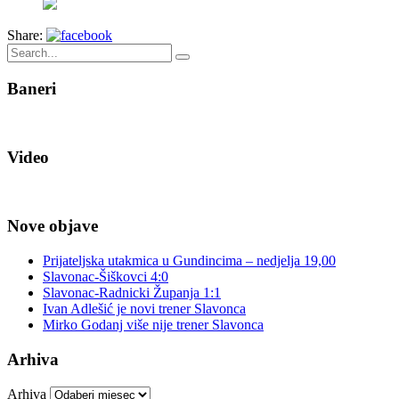
Share:
Baneri
Video
Nove objave
Prijateljska utakmica u Gundincima – nedjelja 19,00
Slavonac-Šiškovci 4:0
Slavonac-Radnicki Županja 1:1
Ivan Adlešić je novi trener Slavonca
Mirko Godanj više nije trener Slavonca
Arhiva
Arhiva