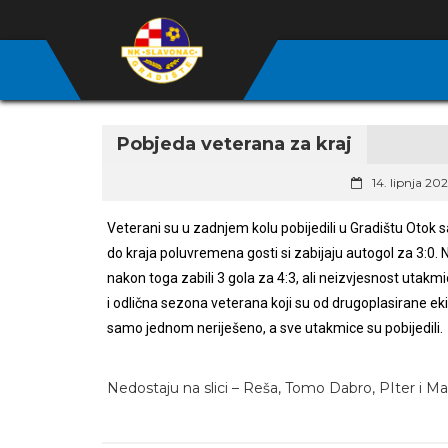
Pobjeda veterana za kraj
14. lipnja 20
Veterani su u zadnjem kolu pobijedili u Gradištu Otok 
do kraja poluvremena gosti si zabijaju autogol za 3:0. 
nakon toga zabili 3 gola za 4:3, ali neizvjesnost utak
i odlična sezona veterana koji su od drugoplasirane eki
samo jednom neriješeno, a sve utakmice su pobijedili.
Nedostaju na slici – Reša, Tomo Dabro, PIter i M