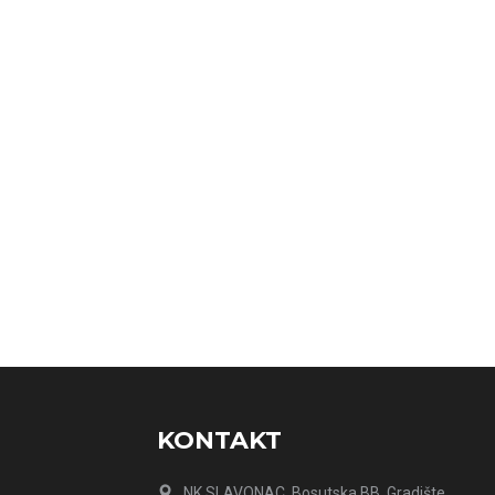
KONTAKT
NK SLAVONAC, Bosutska BB, Gradište