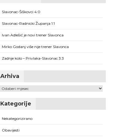
Slavonac-Šiškovci 4:0
Slavonac-Radnicki Županja 1:1
Ivan Adlešić je novi trener Slavonca
Mirko Godanj više nije trener Slavonca
Zadnje kolo – Privlaka-Slavonac 3:3
Arhiva
Arhiva
Kategorije
Nekategorizirano
Obavijesti