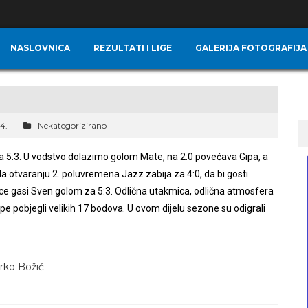
NASLOVNICA
REZULTATI I LIGE
GALERIJA FOTOGRAFIJA
24.
Nekategorizirano
sa 5:3. U vodstvo dolazimo golom Mate, na 2:0 povećava Gipa, a
Na otvaranju 2. poluvremena Jazz zabija za 4:0, da bi gosti
mice gasi Sven golom za 5:3. Odlična utakmica, odlična atmosfera
pe pobjegli velikih 17 bodova. U ovom dijelu sezone su odigrali
arko Božić