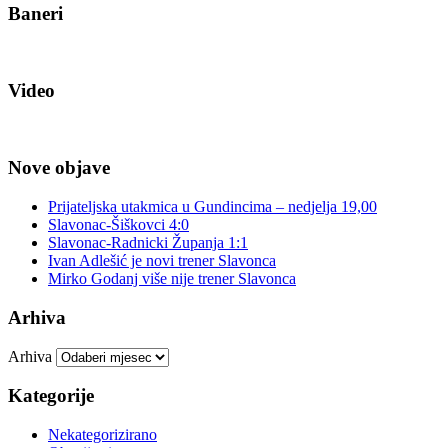
Baneri
Video
Nove objave
Prijateljska utakmica u Gundincima – nedjelja 19,00
Slavonac-Šiškovci 4:0
Slavonac-Radnicki Županja 1:1
Ivan Adlešić je novi trener Slavonca
Mirko Godanj više nije trener Slavonca
Arhiva
Arhiva
Kategorije
Nekategorizirano