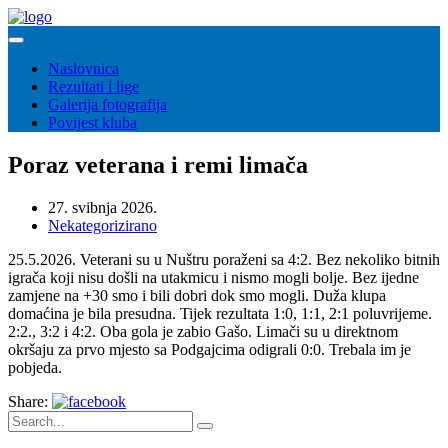
Naslovnica
Rezultati i lige
Galerija fotografija
Povijest kluba
Poraz veterana i remi limača
27. svibnja 2026.
Nekategorizirano
25.5.2026. Veterani su u Nuštru poraženi sa 4:2. Bez nekoliko bitnih
igrača koji nisu došli na utakmicu i nismo mogli bolje. Bez ijedne
zamjene na +30 smo i bili dobri dok smo mogli. Duža klupa
domaćina je bila presudna. Tijek rezultata 1:0, 1:1, 2:1 poluvrijeme.
2:2., 3:2 i 4:2. Oba gola je zabio Gašo. Limači su u direktnom
okršaju za prvo mjesto sa Podgajcima odigrali 0:0. Trebala im je
pobjeda.
Share: