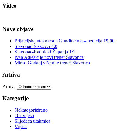
Video
Nove objave
Prijateljska utakmica u Gundincima – nedjelja 19,00
Slavonac-Šiškovci 4:0
Slavonac-Radnicki Županja 1:1
Ivan Adlešić je novi trener Slavonca
Mirko Godanj više nije trener Slavonca
Arhiva
Arhiva
Kategorije
Nekategorizirano
Obavijesti
Slijedeća utakmica
Vijesti