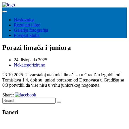
Naslovnica
Rezultati i lige
Galerija fotografija
Povijest kluba
Porazi limača i juniora
24. listopada 2025.
Nekategorizirano
23.10.2025. U zaostaloj utakmici limači su u Gradištu izgubili od
Tomislava 1:4, dok su juniori porazom od Drenovaca u Gradištu sa
0:3 potvrdili da više nisu u vrhu juniorskog nogometa.
Share:
Baneri