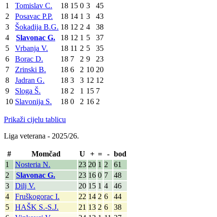
1
Tomislav C.
18
15
0
3
45
2
Posavac P.P.
18
14
1
3
43
3
Šokadija B.G.
18
12
2
4
38
4
Slavonac G.
18
12
1
5
37
5
Vrbanja V.
18
11
2
5
35
6
Borac D.
18
7
2
9
23
7
Zrinski B.
18
6
2
10
20
8
Jadran G.
18
3
3
12
12
9
Sloga Š.
18
2
1
15
7
10
Slavonija S.
18
0
2
16
2
Prikaži cijelu tablicu
Liga veterana - 2025/26.
#
Momčad
U
+
=
-
bod
1
Nosteria N.
23
20
1
2
61
2
Slavonac G.
23
16
0
7
48
3
Dilj V.
20
15
1
4
46
4
Fruškogorac I.
22
14
2
6
44
5
HAŠK S.-S.J.
21
13
2
6
38