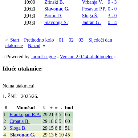
10:00
Zrinski B.
Vrbanja V.
9 - 3
10:00
Slavonac G.
Posavac P.P.
0 - 0
10:00
Borac D.
Sloga Š.
3 - 0
10:00
Slavonija S.
Jadran G.
0 - 4
«
Start
Prethodno kolo
01
02
03
Sljedeći dan
utakmice
Nazad
»
:: Powered by
JoomLeague
-
Version 2.0.54.-diddipoeler
::
Iduće utakmice:
Nema utakmica!
1. ŽNL - 2025/26.
#
Momčad
U
+
=
-
bod
1
Frankopan R.A.
29
21
3
5
66
2
Croatia B.
29
18
6
5
60
3
Sloga B.
29
15
6
8
51
4
Slavonac G.
29
13
6
10
45