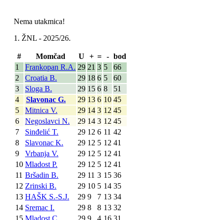
Nema utakmica!
1. ŽNL - 2025/26.
#
Momčad
U
+
=
-
bod
1
Frankopan R.A.
29
21
3
5
66
2
Croatia B.
29
18
6
5
60
3
Sloga B.
29
15
6
8
51
4
Slavonac G.
29
13
6
10
45
5
Mitnica V.
29
14
3
12
45
6
Negoslavci N.
29
14
3
12
45
7
Sinđelić T.
29
12
6
11
42
8
Slavonac K.
29
12
5
12
41
9
Vrbanja V.
29
12
5
12
41
10
Mladost P.
29
12
5
12
41
11
Bršadin B.
29
11
3
15
36
12
Zrinski B.
29
10
5
14
35
13
HAŠK S.-S.J.
29
9
7
13
34
14
Sremac I.
29
8
8
13
32
15
Mladost C.
29
9
4
16
31