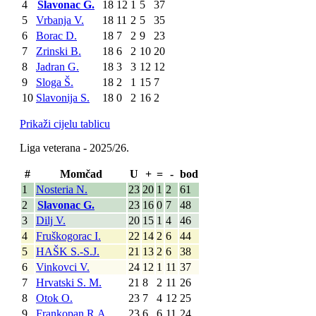
4
Slavonac G.
18
12
1
5
37
5
Vrbanja V.
18
11
2
5
35
6
Borac D.
18
7
2
9
23
7
Zrinski B.
18
6
2
10
20
8
Jadran G.
18
3
3
12
12
9
Sloga Š.
18
2
1
15
7
10
Slavonija S.
18
0
2
16
2
Prikaži cijelu tablicu
Liga veterana - 2025/26.
#
Momčad
U
+
=
-
bod
1
Nosteria N.
23
20
1
2
61
2
Slavonac G.
23
16
0
7
48
3
Dilj V.
20
15
1
4
46
4
Fruškogorac I.
22
14
2
6
44
5
HAŠK S.-S.J.
21
13
2
6
38
6
Vinkovci V.
24
12
1
11
37
7
Hrvatski S. M.
21
8
2
11
26
8
Otok O.
23
7
4
12
25
9
Frankopan R.A.
23
6
6
11
24