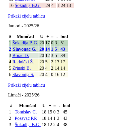
16
Šokadija B.G.
29
4
1
24
13
Prikaži cijelu tablicu
Juniori - 2025/26.
#
Momčad
U
+
=
-
bod
1
Šokadija B.G.
20
17
0
3
51
2
Slavonac G.
20
14
1
5
43
3
Borac D.
20
12
3
5
39
4
Radnički Ž.
20
5
2
13
17
5
Zrinski B.
20
4
2
14
14
6
Slavonija S.
20
4
0
16
12
Prikaži cijelu tablicu
Limači - 2025/26.
#
Momčad
U
+
=
-
bod
1
Tomislav C.
18
15
0
3
45
2
Posavac P.P.
18
14
1
3
43
3
Šokadija B.G.
18
12
2
4
38