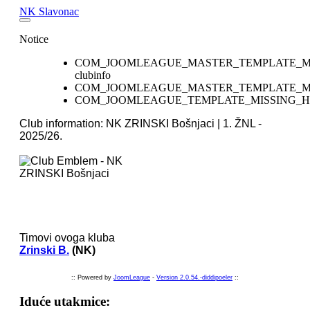
NK Slavonac
NK Slavonac Početna
Notice
Seniori
Juniori
COM_JOOMLEAGUE_MASTER_TEMPLATE_M
Pioniri
clubinfo
Mlađi pioniri
COM_JOOMLEAGUE_MASTER_TEMPLATE_MI
Limači
COM_JOOMLEAGUE_TEMPLATE_MISSING_H
Veterani
Login
Club information: NK ZRINSKI Bošnjaci | 1. ŽNL -
2025/26.
Timovi ovoga kluba
Zrinski B.
(NK)
:: Powered by
JoomLeague
-
Version 2.0.54.-diddipoeler
::
Iduće utakmice: