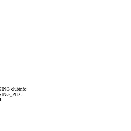
G clubinfo
ING_PID1
T