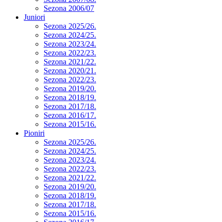
Sezona 2006/07
Juniori
Sezona 2025/26.
Sezona 2024/25.
Sezona 2023/24.
Sezona 2022/23.
Sezona 2021/22.
Sezona 2020/21.
Sezona 2022/23.
Sezona 2019/20.
Sezona 2018/19.
Sezona 2017/18.
Sezona 2016/17.
Sezona 2015/16.
Pioniri
Sezona 2025/26.
Sezona 2024/25.
Sezona 2023/24.
Sezona 2022/23.
Sezona 2021/22.
Sezona 2019/20.
Sezona 2018/19.
Sezona 2017/18.
Sezona 2015/16.