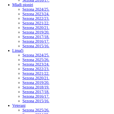
Sezona 2016/17.
Mlađi pioniri
Sezona 2024/25.
Sezona 2023/24.
Sezona 2022/23.
Sezona 2021/22.
Sezona 2020/21.
Sezona 2019/20.
Sezona 2017/18.
Sezona 2016/17.
Sezona 2015/16.
Limači
Sezona 2024/25.
Sezona 2025/26.
Sezona 2023/24.
Sezona 2022/23.
Sezona 2021/22.
Sezona 2020/21.
Sezona 2019/20.
Sezona 2018/19.
Sezona 2017/18.
Sezona 2016/17.
Sezona 2015/16.
Veterani
Sezona 2025/26.