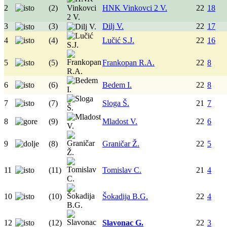
2
(2)
HNK Vinkovci 2 V.
22
18
3
(3)
Dilj V.
22
17
4
(4)
Lučić S.J.
22
16
5
(5)
Frankopan R.A.
22
8
6
(6)
Bedem I.
22
8
7
(7)
Sloga Š.
21
7
8
(9)
Mladost V.
22
6
9
(8)
Graničar Ž.
22
5
11
(11)
Tomislav C.
21
4
10
(10)
Šokadija B.G.
22
4
12
(12)
Slavonac G.
22
3