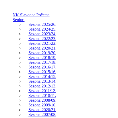
NK Slavonac Početna
Seniori
Sezona 2025/26.
Sezona 2024/25.
Sezona 2023/24.
Sezona 2022/23.
Sezona 2021/22.
Sezona 2020/21.
Sezona 2019/20.
Sezona 2018/19.
Sezona 2017/18.
Sezona 2016/17.
Sezona 2015/16.
Sezona 2014/15.
Sezona 2013/14.
Sezona 2012/13.
Sezona 2011/12.
Sezona 2010/11.
Sezona 2008/09.
Sezona 2009/10.
Sezona 2020/21.
Sezona 2007/08.