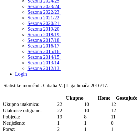
Sezona 2024/25.
Sezona 2023/24.
Sezona 2022/23.
Sezona 2021/22.
Sezona 2020/21.
Sezona 2019/20.
Sezona 2018/19.
Sezona 2017/18.
Sezona 2016/17.
Sezona 2015/16.
Sezona 2014/15.
Sezona 2013/14.
Sezona 2012/13.
Login
Statistike momčadi: Cibalia V. | Liga limača 2016/17.
Ukupno
Home
Gostujuće
Ukupno utakmica:
22
10
12
Utakmice odigrane:
22
10
12
Pobjeda:
19
8
11
Neriješeno:
1
1
0
Poraz:
2
1
1