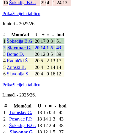
16
Šokadija B.G.
29
4
1
24
13
Prikaži cijelu tablicu
Juniori - 2025/26.
#
Momčad
U
+
=
-
bod
1
Šokadija B.G.
20
17
0
3
51
2
Slavonac G.
20
14
1
5
43
3
Borac D.
20
12
3
5
39
4
Radnički Ž.
20
5
2
13
17
5
Zrinski B.
20
4
2
14
14
6
Slavonija S.
20
4
0
16
12
Prikaži cijelu tablicu
Limači - 2025/26.
#
Momčad
U
+
=
-
bod
1
Tomislav C.
18
15
0
3
45
2
Posavac P.P.
18
14
1
3
43
3
Šokadija B.G.
18
12
2
4
38
4
Slavonac G.
18
12
1
5
37