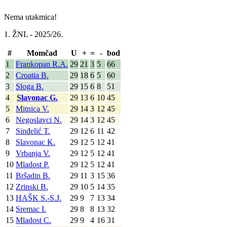
Nema utakmica!
1. ŽNL - 2025/26.
#
Momčad
U
+
=
-
bod
1
Frankopan R.A.
29
21
3
5
66
2
Croatia B.
29
18
6
5
60
3
Sloga B.
29
15
6
8
51
4
Slavonac G.
29
13
6
10
45
5
Mitnica V.
29
14
3
12
45
6
Negoslavci N.
29
14
3
12
45
7
Sinđelić T.
29
12
6
11
42
8
Slavonac K.
29
12
5
12
41
9
Vrbanja V.
29
12
5
12
41
10
Mladost P.
29
12
5
12
41
11
Bršadin B.
29
11
3
15
36
12
Zrinski B.
29
10
5
14
35
13
HAŠK S.-S.J.
29
9
7
13
34
14
Sremac I.
29
8
8
13
32
15
Mladost C.
29
9
4
16
31