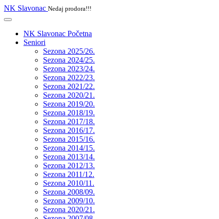
NK Slavonac
Nedaj prodora!!!
NK Slavonac Početna
Seniori
Sezona 2025/26.
Sezona 2024/25.
Sezona 2023/24.
Sezona 2022/23.
Sezona 2021/22.
Sezona 2020/21.
Sezona 2019/20.
Sezona 2018/19.
Sezona 2017/18.
Sezona 2016/17.
Sezona 2015/16.
Sezona 2014/15.
Sezona 2013/14.
Sezona 2012/13.
Sezona 2011/12.
Sezona 2010/11.
Sezona 2008/09.
Sezona 2009/10.
Sezona 2020/21.
Sezona 2007/08.