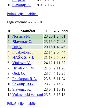
Sezona 2023/24.
10
Slavonija S.
Sezona 2022/23.
18
0
2
16
2
Sezona 2021/22.
Sezona 2020/21.
Prikaži cijelu tablicu
Sezona 2019/20.
Liga veterana - 2025/26.
Sezona 2018/19.
Sezona 2017/18.
#
Momčad
Sezona 2016/17.
U
+
=
-
bod
Sezona 2015/16.
1
Nosteria N.
23
20
1
2
61
Sezona 2014/15.
2
Slavonac G.
23
16
0
7
48
Sezona 2013/14.
3
Dilj V.
20
15
1
4
46
Sezona 2012/13.
4
Fruškogorac I.
22
14
2
6
44
Login
5
HAŠK S.-S.J.
21
13
2
6
38
6
Vinkovci V.
24
12
1
11
37
7
Hrvatski S. M.
21
8
2
11
26
8
Otok O.
23
7
4
12
25
9
Frankopan R.A.
23
6
6
11
24
10
Šokadija B.G.
23
7
2
14
23
11
Slavonac K.
23
6
1
16
19
12
Vukovarski veterani
23
5
3
15
18
Prikaži cijelu tablicu