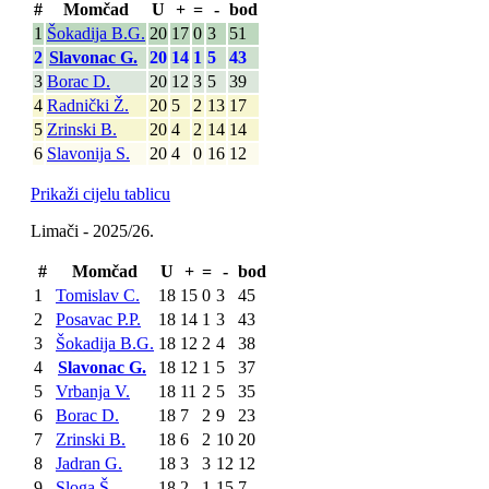
Mlađi pioniri
#
Momčad
U
+
=
-
bod
Sezona 2024/25.
1
Šokadija B.G.
20
17
0
3
51
Sezona 2023/24.
2
Slavonac G.
20
14
1
5
43
Sezona 2022/23.
Sezona 2021/22.
3
Borac D.
20
12
3
5
39
Sezona 2020/21.
4
Radnički Ž.
20
5
2
13
17
Sezona 2019/20.
5
Zrinski B.
20
4
2
14
14
Sezona 2017/18.
6
Slavonija S.
20
4
0
16
12
Sezona 2016/17.
Sezona 2015/16.
Prikaži cijelu tablicu
Limači
Sezona 2024/25.
Limači - 2025/26.
Sezona 2025/26.
Sezona 2023/24.
#
Momčad
U
+
=
-
bod
Sezona 2022/23.
1
Tomislav C.
Sezona 2021/22.
18
15
0
3
45
Sezona 2020/21.
2
Posavac P.P.
18
14
1
3
43
Sezona 2019/20.
3
Šokadija B.G.
18
12
2
4
38
Sezona 2018/19.
4
Slavonac G.
18
12
1
5
37
Sezona 2017/18.
5
Vrbanja V.
18
11
2
5
35
Sezona 2016/17.
Sezona 2015/16.
6
Borac D.
18
7
2
9
23
Veterani
7
Zrinski B.
18
6
2
10
20
Sezona 2025/26.
8
Jadran G.
18
3
3
12
12
Sezona 2024/25.
9
Sloga Š.
18
2
1
15
7