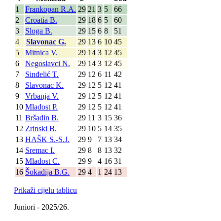
Juniori
1
Frankopan R.A.
29
21
3
5
66
Sezona 2025/26.
2
Croatia B.
29
18
6
5
60
Sezona 2024/25.
3
Sloga B.
29
15
6
8
51
Sezona 2023/24.
4
Slavonac G.
29
13
6
10
45
Sezona 2022/23.
5
Mitnica V.
Sezona 2021/22.
29
14
3
12
45
Sezona 2020/21.
6
Negoslavci N.
29
14
3
12
45
Sezona 2022/23.
7
Sinđelić T.
29
12
6
11
42
Sezona 2019/20.
8
Slavonac K.
29
12
5
12
41
Sezona 2018/19.
9
Vrbanja V.
29
12
5
12
41
Sezona 2017/18.
Sezona 2016/17.
10
Mladost P.
29
12
5
12
41
Sezona 2015/16.
11
Bršadin B.
29
11
3
15
36
Pioniri
12
Zrinski B.
29
10
5
14
35
Sezona 2025/26.
13
HAŠK S.-S.J.
29
9
7
13
34
Sezona 2024/25.
14
Sremac I.
Sezona 2023/24.
29
8
8
13
32
Sezona 2022/23.
15
Mladost C.
29
9
4
16
31
Sezona 2021/22.
16
Šokadija B.G.
29
4
1
24
13
Sezona 2019/20.
Sezona 2018/19.
Prikaži cijelu tablicu
Sezona 2017/18.
Sezona 2015/16.
Juniori - 2025/26.
Sezona 2016/17.