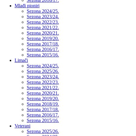
Sezona 2016/17.
Mlađi pioniri
Sezona 2024/25.
Sezona 2023/24.
Sezona 2022/23.
Sezona 2021/22.
Sezona 2020/21.
Sezona 2019/20.
Sezona 2017/18.
Sezona 2016/17.
Sezona 2015/16.
Limači
Sezona 2024/25.
Sezona 2025/26.
Sezona 2023/24.
Sezona 2022/23.
Sezona 2021/22.
Sezona 2020/21.
Sezona 2019/20.
Sezona 2018/19.
Sezona 2017/18.
Sezona 2016/17.
Sezona 2015/16.
Veterani
Sezona 2025/26.