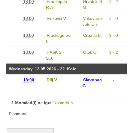
18:00
Frankopan
Hrvatski S.
2 - 2
Sezona 2015/16.
R.A.
M.
Sezona 2014/15.
18:00
Vinkovci V.
Vukovarski
3 - 0
Sezona 2013/14.
veterani
Sezona 2012/13.
18:00
Fruškogorac
Croatia B.
9 - 0
Sezona 2011/12.
I.
Sezona 2010/11.
18:00
HAŠK S.-
Otok O.
9 - 2
Sezona 2008/09.
S.J.
Sezona 2009/10.
Wednesday, 13.05.2026 - 22. Kolo
Sezona 2020/21.
18:00
Dilj V.
Slavonac
_ - _
Sezona 2007/08.
G.
Sezona 2006/07
1 Momčad(i) ne igra
Nosteria N.
Juniori
Plasman/i
Sezona 2025/26.
Sezona 2024/25.