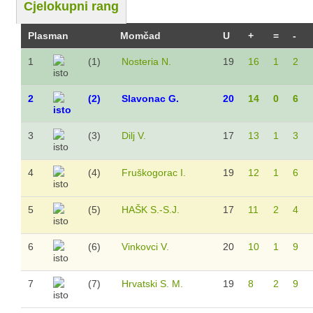
Cjelokupni rang
Sezona 2023/24.
Sezona 2022/23.
Plasman
Momčad
U
+
=
-
Sezona 2021/22.
1
(1)
Nosteria N.
19
16
1
2
Sezona 2020/21.
Sezona 2022/23.
2
(2)
Slavonac G.
20
14
0
6
Sezona 2019/20.
3
(3)
Dilj V.
17
13
1
3
Sezona 2018/19.
Sezona 2017/18.
4
(4)
Fruškogorac I.
19
12
1
6
Sezona 2016/17.
Sezona 2015/16.
5
(5)
HAŠK S.-S.J.
17
11
2
4
Pioniri
6
(6)
Vinkovci V.
20
10
1
9
Sezona 2025/26.
Sezona 2024/25.
7
(7)
Hrvatski S. M.
19
8
2
9
Sezona 2023/24.