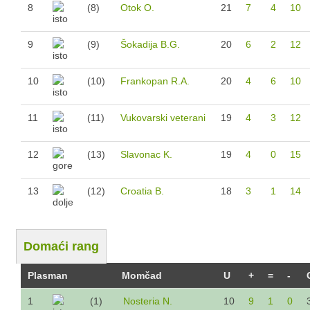
8
(8)
Otok O.
21
7
4
10
Sezona 2022/23.
Sezona 2021/22.
9
(9)
Šokadija B.G.
20
6
2
12
Sezona 2019/20.
Sezona 2018/19.
10
(10)
Frankopan R.A.
20
4
6
10
Sezona 2017/18.
11
(11)
Vukovarski veterani
19
4
3
12
Sezona 2015/16.
Sezona 2016/17.
12
(13)
Slavonac K.
19
4
0
15
Mlađi pioniri
13
(12)
Croatia B.
18
3
1
14
Sezona 2024/25.
Sezona 2023/24.
Sezona 2022/23.
Domaći rang
Sezona 2021/22.
Plasman
Momčad
U
+
=
-
Sezona 2020/21.
1
(1)
Nosteria N.
10
9
1
0
Sezona 2019/20.