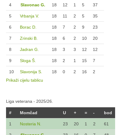
4
Slavonac G.
18
12
1
5
37
5
Vrbanja V.
18
11
2
5
35
6
Borac D.
18
7
2
9
23
7
Zrinski B.
18
6
2
10
20
8
Jadran G.
18
3
3
12
12
9
Sloga Š.
18
2
1
15
7
10
Slavonija S.
18
0
2
16
2
Prikaži cijelu tablicu
Liga veterana - 2025/26.
#
Momčad
U
+
=
-
bod
1
Nosteria N.
23
20
1
2
61