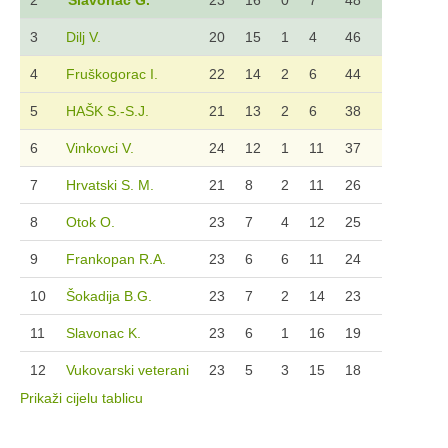
2
Slavonac G.
23
16
0
7
48
3
Dilj V.
20
15
1
4
46
4
Fruškogorac I.
22
14
2
6
44
5
HAŠK S.-S.J.
21
13
2
6
38
6
Vinkovci V.
24
12
1
11
37
7
Hrvatski S. M.
21
8
2
11
26
8
Otok O.
23
7
4
12
25
9
Frankopan R.A.
23
6
6
11
24
10
Šokadija B.G.
23
7
2
14
23
11
Slavonac K.
23
6
1
16
19
12
Vukovarski veterani
23
5
3
15
18
Prikaži cijelu tablicu