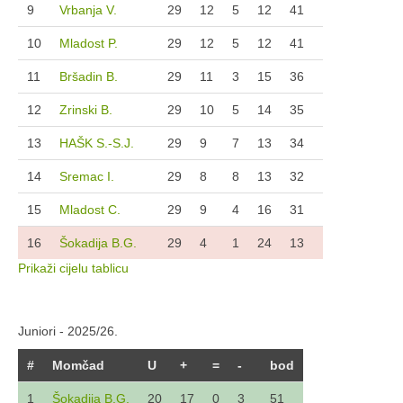
9
Vrbanja V.
29
12
5
12
41
10
Mladost P.
29
12
5
12
41
11
Bršadin B.
29
11
3
15
36
12
Zrinski B.
29
10
5
14
35
13
HAŠK S.-S.J.
29
9
7
13
34
14
Sremac I.
29
8
8
13
32
15
Mladost C.
29
9
4
16
31
16
Šokadija B.G.
29
4
1
24
13
Prikaži cijelu tablicu
Juniori - 2025/26.
#
Momčad
U
+
=
-
bod
1
Šokadija B.G.
20
17
0
3
51