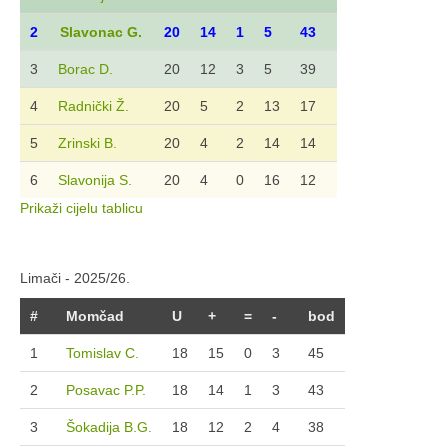
2
Slavonac G.
20
14
1
5
43
3
Borac D.
20
12
3
5
39
4
Radnički Ž.
20
5
2
13
17
5
Zrinski B.
20
4
2
14
14
6
Slavonija S.
20
4
0
16
12
Prikaži cijelu tablicu
Limači - 2025/26.
#
Momčad
U
+
=
-
bod
1
Tomislav C.
18
15
0
3
45
2
Posavac P.P.
18
14
1
3
43
3
Šokadija B.G.
18
12
2
4
38