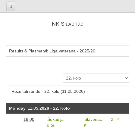
NK Slavonac Početna
NK Slavonac
Seniori
Sezona 2025/26.
Results & Plasman/i: Liga veterana - 2025/26.
Sezona 2024/25.
Sezona 2023/24.
Sezona 2022/23.
Sezona 2021/22.
Sezona 2020/21.
Rezultati runde - 22. kolo (11.05.2026)
Sezona 2019/20.
Monday, 11.05.2026 - 22. Kolo
Sezona 2018/19.
Sezona 2017/18.
18:00
Šokadija
Slavonac
2 - 4
B.G.
K.
Sezona 2016/17.