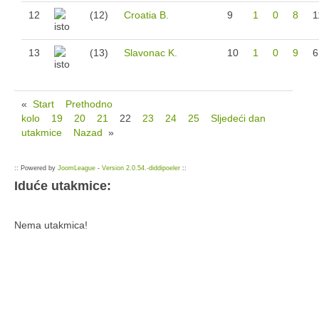
12
(12)
Croatia B.
9
1
0
8
1
13
(13)
Slavonac K.
10
1
0
9
6
«
Start
Prethodno
kolo
19
20
21
22
23
24
25
Sljedeći dan
utakmice
Nazad
»
:: Powered by
JoomLeague
-
Version 2.0.54.-diddipoeler
::
Iduće utakmice:
Nema utakmica!