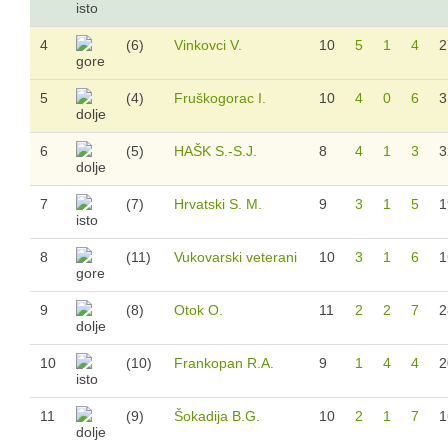
Sezona 2014/15.
Sezona 2013/14.
4
(6)
Vinkovci V.
10
5
1
4
2
Sezona 2012/13.
5
(4)
Fruškogorac I.
10
4
0
6
3
Login
6
(5)
HAŠK S.-S.J.
8
4
1
3
3
7
(7)
Hrvatski S. M.
9
3
1
5
1
8
(11)
Vukovarski veterani
10
3
1
6
1
9
(8)
Otok O.
11
2
2
7
2
10
(10)
Frankopan R.A.
9
1
4
4
2
11
(9)
Šokadija B.G.
10
2
1
7
1