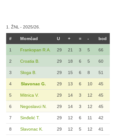
1. ŽNL - 2025/26.
#
Momčad
U
+
=
-
bod
1
Frankopan R.A.
29
21
3
5
66
2
Croatia B.
29
18
6
5
60
3
Sloga B.
29
15
6
8
51
4
Slavonac G.
29
13
6
10
45
5
Mitnica V.
29
14
3
12
45
6
Negoslavci N.
29
14
3
12
45
7
Sinđelić T.
29
12
6
11
42
8
Slavonac K.
29
12
5
12
41