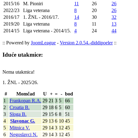
2015/16
M. Pioniri
11
26
26
2022/23
Liga veterana
8
20
26
2016/17
1. ŽNL - 2016/17.
14
30
32
2019/20
Liga veterana
8
11
13
2014/15
Liga veterana - 2014/15.
4
24
44
:: Powered by
JoomLeague
-
Version 2.0.54.-diddipoeler
::
Iduće utakmice:
Nema utakmica!
1. ŽNL - 2025/26.
#
Momčad
U
+
=
-
bod
1
Frankopan R.A.
29
21
3
5
66
2
Croatia B.
29
18
6
5
60
3
Sloga B.
29
15
6
8
51
4
Slavonac G.
29
13
6
10
45
5
Mitnica V.
29
14
3
12
45
6
Negoslavci N.
29
14
3
12
45