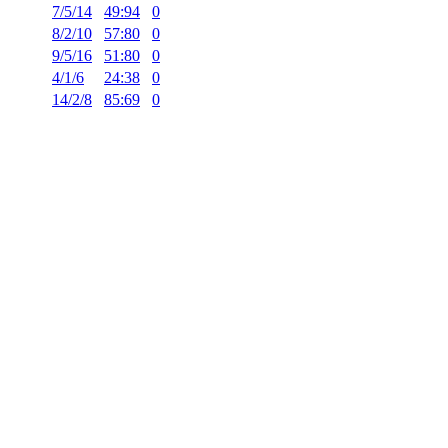
7/5/14
49:94
0
8/2/10
57:80
0
9/5/16
51:80
0
4/1/6
24:38
0
14/2/8
85:69
0