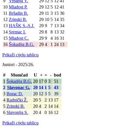
9
Vrbanja V.
29
12
5
12
41
10
Mladost P.
29
12
5
12
41
11
Bršadin B.
29
11
3
15
36
12
Zrinski B.
29
10
5
14
35
13
HAŠK S.-S.J.
29
9
7
13
34
14
Sremac I.
29
8
8
13
32
15
Mladost C.
29
9
4
16
31
16
Šokadija B.G.
29
4
1
24
13
Prikaži cijelu tablicu
Juniori - 2025/26.
#
Momčad
U
+
=
-
bod
1
Šokadija B.G.
20
17
0
3
51
2
Slavonac G.
20
14
1
5
43
3
Borac D.
20
12
3
5
39
4
Radnički Ž.
20
5
2
13
17
5
Zrinski B.
20
4
2
14
14
6
Slavonija S.
20
4
0
16
12
Prikaži cijelu tablicu