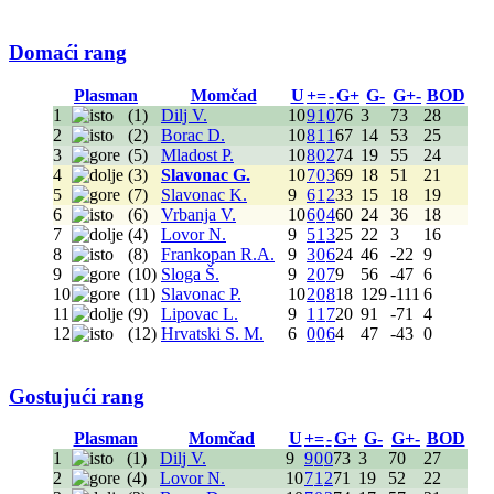
Domaći rang
Plasman
Momčad
U
+
=
-
G+
G-
G+-
BOD
1
(1)
Dilj V.
10
9
1
0
76
3
73
28
2
(2)
Borac D.
10
8
1
1
67
14
53
25
3
(5)
Mladost P.
10
8
0
2
74
19
55
24
4
(3)
Slavonac G.
10
7
0
3
69
18
51
21
5
(7)
Slavonac K.
9
6
1
2
33
15
18
19
6
(6)
Vrbanja V.
10
6
0
4
60
24
36
18
7
(4)
Lovor N.
9
5
1
3
25
22
3
16
8
(8)
Frankopan R.A.
9
3
0
6
24
46
-22
9
9
(10)
Sloga Š.
9
2
0
7
9
56
-47
6
10
(11)
Slavonac P.
10
2
0
8
18
129
-111
6
11
(9)
Lipovac L.
9
1
1
7
20
91
-71
4
12
(12)
Hrvatski S. M.
6
0
0
6
4
47
-43
0
Gostujući rang
Plasman
Momčad
U
+
=
-
G+
G-
G+-
BOD
1
(1)
Dilj V.
9
9
0
0
73
3
70
27
2
(4)
Lovor N.
10
7
1
2
71
19
52
22