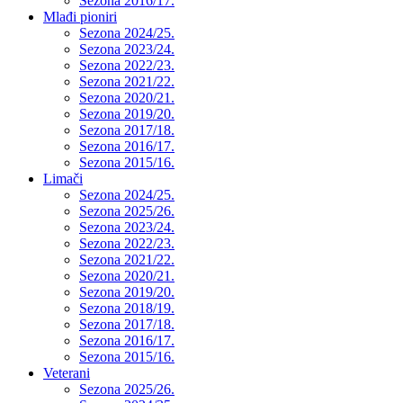
Sezona 2016/17.
Mlađi pioniri
Sezona 2024/25.
Sezona 2023/24.
Sezona 2022/23.
Sezona 2021/22.
Sezona 2020/21.
Sezona 2019/20.
Sezona 2017/18.
Sezona 2016/17.
Sezona 2015/16.
Limači
Sezona 2024/25.
Sezona 2025/26.
Sezona 2023/24.
Sezona 2022/23.
Sezona 2021/22.
Sezona 2020/21.
Sezona 2019/20.
Sezona 2018/19.
Sezona 2017/18.
Sezona 2016/17.
Sezona 2015/16.
Veterani
Sezona 2025/26.