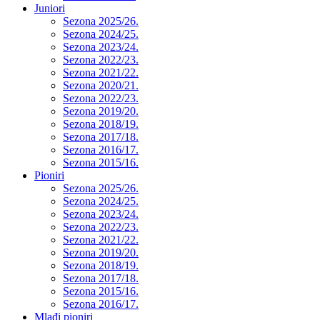
Juniori
Sezona 2025/26.
Sezona 2024/25.
Sezona 2023/24.
Sezona 2022/23.
Sezona 2021/22.
Sezona 2020/21.
Sezona 2022/23.
Sezona 2019/20.
Sezona 2018/19.
Sezona 2017/18.
Sezona 2016/17.
Sezona 2015/16.
Pioniri
Sezona 2025/26.
Sezona 2024/25.
Sezona 2023/24.
Sezona 2022/23.
Sezona 2021/22.
Sezona 2019/20.
Sezona 2018/19.
Sezona 2017/18.
Sezona 2015/16.
Sezona 2016/17.
Mlađi pioniri