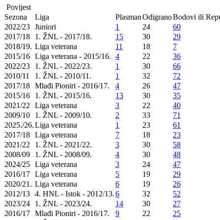
Povijest
Sezona
Liga
Plasman
Odigrano
Bodovi ili Repu
2022/23
Juniori
1
24
60
2017/18
1. ŽNL - 2017/18.
15
30
29
2018/19.
Liga veterana
11
18
7
2015/16
Liga veterana - 2015/16.
4
22
36
2022/23
1. ŽNL - 2022/23.
1
30
66
2010/11
1. ŽNL - 2010/11.
1
32
72
2017/18
Mlađi Pioniri - 2016/17.
4
26
47
2015/16
1. ŽNL - 2015/16.
13
30
35
2021/22
Liga veterana
3
22
40
2009/10
1. ŽNL - 2009/10.
2
33
71
2025./26.
Liga veterana
1
23
61
2017/18
Liga veterana
7
18
23
2021/22
1. ŽNL - 2021/22.
3
30
58
2008/09
1. ŽNL - 2008/09.
4
30
48
2024/25
Liga veterana
3
24
47
2016/17
Liga veterana
5
19
29
2020/21.
Liga veterana
6
19
26
2012/13
4. HNL - Istok - 2012/13.
6
32
52
2023/24
1. ŽNL - 2023/24.
14
30
27
2016/17
Mlađi Pioniri - 2016/17.
9
22
25