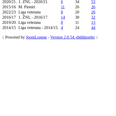
2020/21.
1. ŽNL - 2020/21.
6
34
53
2015/16
M. Pioniri
11
26
26
2022/23
Liga veterana
8
20
26
2016/17
1. ŽNL - 2016/17.
14
30
32
2019/20
Liga veterana
8
11
13
2014/15
Liga veterana - 2014/15.
4
24
44
:: Powered by
JoomLeague
-
Version 2.0.54.-diddipoeler
::