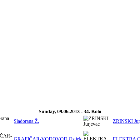
Sunday, 09.06.2013 - 34. Kolo
Sladorana Ž.
ZRINSKI Jur
GRAFIČAR-VODOVOD Osijek
ELEKTRA Os