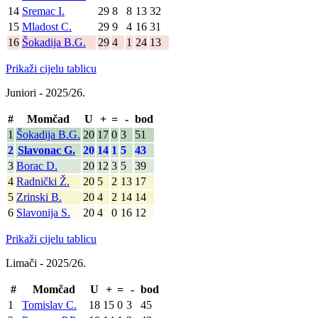
14
Sremac I.
29
8
8
13
32
15
Mladost C.
29
9
4
16
31
16
Šokadija B.G.
29
4
1
24
13
Prikaži cijelu tablicu
Juniori - 2025/26.
#
Momčad
U
+
=
-
bod
1
Šokadija B.G.
20
17
0
3
51
2
Slavonac G.
20
14
1
5
43
3
Borac D.
20
12
3
5
39
4
Radnički Ž.
20
5
2
13
17
5
Zrinski B.
20
4
2
14
14
6
Slavonija S.
20
4
0
16
12
Prikaži cijelu tablicu
Limači - 2025/26.
#
Momčad
U
+
=
-
bod
1
Tomislav C.
18
15
0
3
45