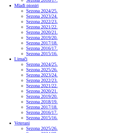
Sezona 2016/17.
Mlađi pioniri
Sezona 2024/25.
Sezona 2023/24.
Sezona 2022/23.
Sezona 2021/22.
Sezona 2020/21.
Sezona 2019/20.
Sezona 2017/18.
Sezona 2016/17.
Sezona 2015/16.
Limači
Sezona 2024/25.
Sezona 2025/26.
Sezona 2023/24.
Sezona 2022/23.
Sezona 2021/22.
Sezona 2020/21.
Sezona 2019/20.
Sezona 2018/19.
Sezona 2017/18.
Sezona 2016/17.
Sezona 2015/16.
Veterani
Sezona 2025/26.