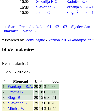
16:00
Šokadija B.G.
Radnički Ž.
0 - 4
16:00
Slavonac G.
Vrbanja V.
4 - 1
16:00
Jadran G.
Sloga Š.
0 - 1
«
Start
Prethodno kolo
01
02
03
Sljedeći dan
utakmice
Nazad
»
:: Powered by
JoomLeague
-
Version 2.0.54.-diddipoeler
::
Iduće utakmice:
Nema utakmica!
1. ŽNL - 2025/26.
#
Momčad
U
+
=
-
bod
1
Frankopan R.A.
29
21
3
5
66
2
Croatia B.
29
18
6
5
60
3
Sloga B.
29
15
6
8
51
4
Slavonac G.
29
13
6
10
45
5
Mitnica V.
29
14
3
12
45