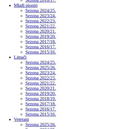
Sezona 2016/17.
Mlađi pioniri
Sezona 2024/25.
Sezona 2023/24.
Sezona 2022/23.
Sezona 2021/22.
Sezona 2020/21.
Sezona 2019/20.
Sezona 2017/18.
Sezona 2016/17.
Sezona 2015/16.
Limači
Sezona 2024/25.
Sezona 2025/26.
Sezona 2023/24.
Sezona 2022/23.
Sezona 2021/22.
Sezona 2020/21.
Sezona 2019/20.
Sezona 2018/19.
Sezona 2017/18.
Sezona 2016/17.
Sezona 2015/16.
Veterani
Sezona 2025/26.