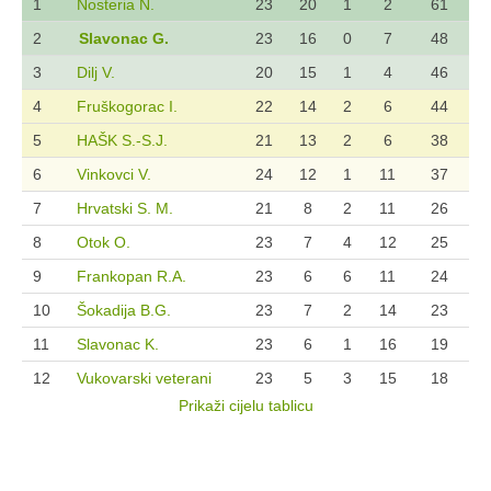
1
Nosteria N.
23
20
1
2
61
2
Slavonac G.
23
16
0
7
48
3
Dilj V.
20
15
1
4
46
4
Fruškogorac I.
22
14
2
6
44
5
HAŠK S.-S.J.
21
13
2
6
38
6
Vinkovci V.
24
12
1
11
37
7
Hrvatski S. M.
21
8
2
11
26
8
Otok O.
23
7
4
12
25
9
Frankopan R.A.
23
6
6
11
24
10
Šokadija B.G.
23
7
2
14
23
11
Slavonac K.
23
6
1
16
19
12
Vukovarski veterani
23
5
3
15
18
Prikaži cijelu tablicu