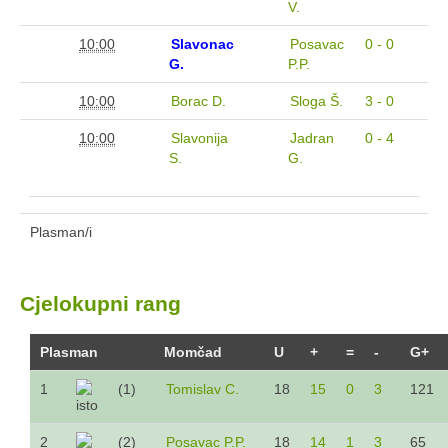
V.
10:00
Slavonac
Posavac
0 - 0
G.
P.P.
10:00
Borac D.
Sloga Š.
3 - 0
10:00
Slavonija
Jadran
0 - 4
S.
G.
Plasman/i
Cjelokupni rang
Plasman
Momčad
U
+
=
-
G+
1
(1)
Tomislav C.
18
15
0
3
121
2
(2)
Posavac P.P.
18
14
1
3
65