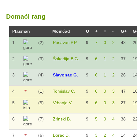
Domaći rang
Plasman
Momčad
U
+
=
-
G+
G
1
(2)
Posavac P.P.
9
7
0
2
43
2
2
(3)
Šokadija B.G.
9
6
1
2
37
1
3
(4)
Slavonac G.
9
6
1
2
26
1
4
(1)
Tomislav C.
9
6
0
3
47
1
5
(5)
Vrbanja V.
9
6
0
3
27
1
6
(7)
Zrinski B.
9
5
0
4
38
2
7
(6)
Borac D.
9
3
2
4
14
2