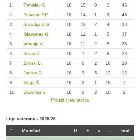
1
Tomislav C.
18
15
0
3
45
2
Posavac P.P.
18
14
1
3
43
3
Šokadija B.G.
18
12
2
4
38
4
Slavonac G.
18
12
1
5
37
5
Vrbanja V.
18
11
2
5
35
6
Borac D.
18
7
2
9
23
7
Zrinski B.
18
6
2
10
20
8
Jadran G.
18
3
3
12
12
9
Sloga Š.
18
2
1
15
7
10
Slavonija S.
18
0
2
16
2
Prikaži cijelu tablicu
Liga veterana - 2025/26.
#
Momčad
U
+
=
-
bod