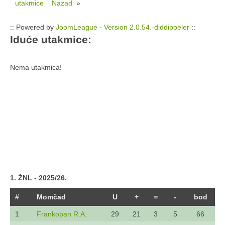
utakmice
Nazad
»
:: Powered by
JoomLeague
-
Version 2.0.54.-diddipoeler
::
Iduće utakmice:
Nema utakmica!
1. ŽNL - 2025/26.
#
Momčad
U
+
=
-
bod
1
Frankopan R.A.
29
21
3
5
66