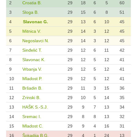
2
Croatia B.
29
18
6
5
60
3
Sloga B.
29
15
6
8
51
4
Slavonac G.
29
13
6
10
45
5
Mitnica V.
29
14
3
12
45
6
Negoslavci N.
29
14
3
12
45
7
Sinđelić T.
29
12
6
11
42
8
Slavonac K.
29
12
5
12
41
9
Vrbanja V.
29
12
5
12
41
10
Mladost P.
29
12
5
12
41
11
Bršadin B.
29
11
3
15
36
12
Zrinski B.
29
10
5
14
35
13
HAŠK S.-S.J.
29
9
7
13
34
14
Sremac I.
29
8
8
13
32
15
Mladost C.
29
9
4
16
31
16
Šokadija B.G.
29
4
1
24
13