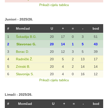
Prikaži cijelu tablicu
Juniori - 2025/26.
#
Momčad
U
+
=
-
bod
1
Šokadija B.G.
20
17
0
3
51
2
Slavonac G.
20
14
1
5
43
3
Borac D.
20
12
3
5
39
4
Radnički Ž.
20
5
2
13
17
5
Zrinski B.
20
4
2
14
14
6
Slavonija S.
20
4
0
16
12
Prikaži cijelu tablicu
Limači - 2025/26.
#
Momčad
U
+
=
-
bod