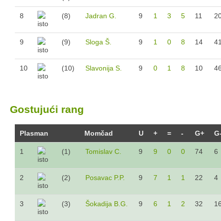
8
(8)
Jadran G.
9
1
3
5
11
2
9
(9)
Sloga Š.
9
1
0
8
14
4
10
(10)
Slavonija S.
9
0
1
8
10
4
Gostujući rang
Plasman
Momčad
U
+
=
-
G+
G
1
(1)
Tomislav C.
9
9
0
0
74
6
2
(2)
Posavac P.P.
9
7
1
1
22
4
3
(3)
Šokadija B.G.
9
6
1
2
32
1