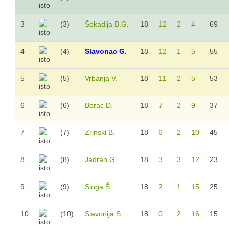
3
(3)
Šokadija B.G.
18
12
2
4
69
4
(4)
Slavonac G.
18
12
1
5
55
5
(5)
Vrbanja V.
18
11
2
5
53
6
(6)
Borac D.
18
7
2
9
37
7
(7)
Zrinski B.
18
6
2
10
45
8
(8)
Jadran G.
18
3
3
12
23
9
(9)
Sloga Š.
18
2
1
15
25
10
(10)
Slavonija S.
18
0
2
16
15