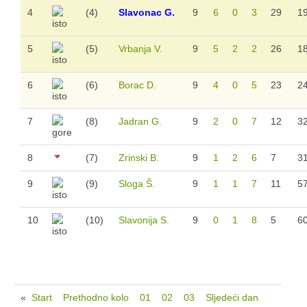
4
(4)
Slavonac G.
9
6
0
3
29
1
5
(5)
Vrbanja V.
9
5
2
2
26
1
6
(6)
Borac D.
9
4
0
5
23
2
7
(8)
Jadran G.
9
2
0
7
12
3
8
(7)
Zrinski B.
9
1
2
6
7
3
9
(9)
Sloga Š.
9
1
1
7
11
5
10
(10)
Slavonija S.
9
0
1
8
5
6
«
Start
Prethodno kolo
01
02
03
Sljedeći dan