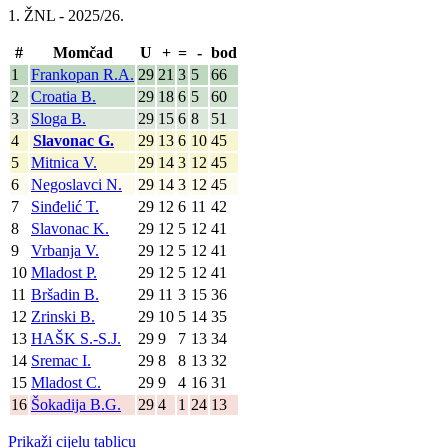
1. ŽNL - 2025/26.
#
Momčad
U
+
=
-
bod
1
Frankopan R.A.
29
21
3
5
66
2
Croatia B.
29
18
6
5
60
3
Sloga B.
29
15
6
8
51
4
Slavonac G.
29
13
6
10
45
5
Mitnica V.
29
14
3
12
45
6
Negoslavci N.
29
14
3
12
45
7
Sinđelić T.
29
12
6
11
42
8
Slavonac K.
29
12
5
12
41
9
Vrbanja V.
29
12
5
12
41
10
Mladost P.
29
12
5
12
41
11
Bršadin B.
29
11
3
15
36
12
Zrinski B.
29
10
5
14
35
13
HAŠK S.-S.J.
29
9
7
13
34
14
Sremac I.
29
8
8
13
32
15
Mladost C.
29
9
4
16
31
16
Šokadija B.G.
29
4
1
24
13
Prikaži cijelu tablicu