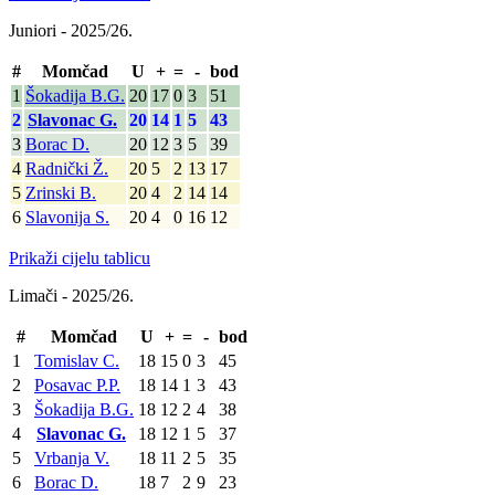
Juniori - 2025/26.
#
Momčad
U
+
=
-
bod
1
Šokadija B.G.
20
17
0
3
51
2
Slavonac G.
20
14
1
5
43
3
Borac D.
20
12
3
5
39
4
Radnički Ž.
20
5
2
13
17
5
Zrinski B.
20
4
2
14
14
6
Slavonija S.
20
4
0
16
12
Prikaži cijelu tablicu
Limači - 2025/26.
#
Momčad
U
+
=
-
bod
1
Tomislav C.
18
15
0
3
45
2
Posavac P.P.
18
14
1
3
43
3
Šokadija B.G.
18
12
2
4
38
4
Slavonac G.
18
12
1
5
37
5
Vrbanja V.
18
11
2
5
35
6
Borac D.
18
7
2
9
23