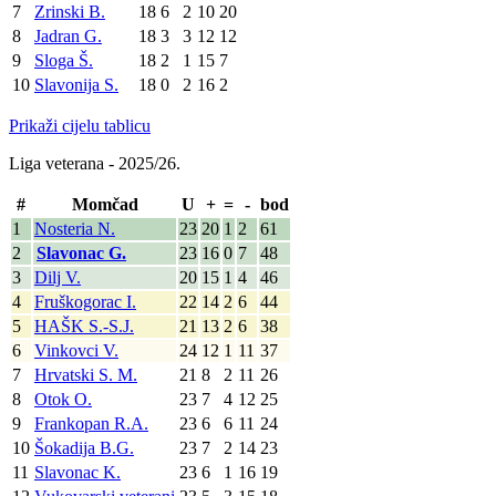
7
Zrinski B.
18
6
2
10
20
8
Jadran G.
18
3
3
12
12
9
Sloga Š.
18
2
1
15
7
10
Slavonija S.
18
0
2
16
2
Prikaži cijelu tablicu
Liga veterana - 2025/26.
#
Momčad
U
+
=
-
bod
1
Nosteria N.
23
20
1
2
61
2
Slavonac G.
23
16
0
7
48
3
Dilj V.
20
15
1
4
46
4
Fruškogorac I.
22
14
2
6
44
5
HAŠK S.-S.J.
21
13
2
6
38
6
Vinkovci V.
24
12
1
11
37
7
Hrvatski S. M.
21
8
2
11
26
8
Otok O.
23
7
4
12
25
9
Frankopan R.A.
23
6
6
11
24
10
Šokadija B.G.
23
7
2
14
23
11
Slavonac K.
23
6
1
16
19