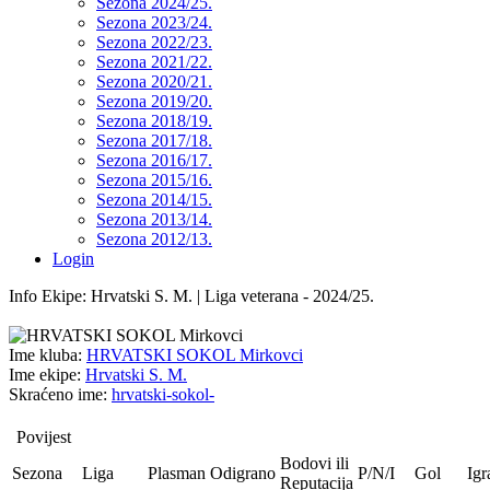
Sezona 2024/25.
Sezona 2023/24.
Sezona 2022/23.
Sezona 2021/22.
Sezona 2020/21.
Sezona 2019/20.
Sezona 2018/19.
Sezona 2017/18.
Sezona 2016/17.
Sezona 2015/16.
Sezona 2014/15.
Sezona 2013/14.
Sezona 2012/13.
Login
Info Ekipe: Hrvatski S. M. | Liga veterana - 2024/25.
Ime kluba:
HRVATSKI SOKOL Mirkovci
Ime ekipe:
Hrvatski S. M.
Skraćeno ime:
hrvatski-sokol-
Povijest
Bodovi ili
Sezona
Liga
Plasman
Odigrano
P/N/I
Gol
Igr
Reputacija