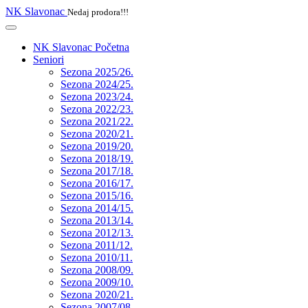
NK Slavonac
Nedaj prodora!!!
NK Slavonac Početna
Seniori
Sezona 2025/26.
Sezona 2024/25.
Sezona 2023/24.
Sezona 2022/23.
Sezona 2021/22.
Sezona 2020/21.
Sezona 2019/20.
Sezona 2018/19.
Sezona 2017/18.
Sezona 2016/17.
Sezona 2015/16.
Sezona 2014/15.
Sezona 2013/14.
Sezona 2012/13.
Sezona 2011/12.
Sezona 2010/11.
Sezona 2008/09.
Sezona 2009/10.
Sezona 2020/21.
Sezona 2007/08.