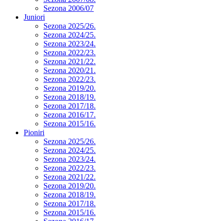
Sezona 2006/07
Juniori
Sezona 2025/26.
Sezona 2024/25.
Sezona 2023/24.
Sezona 2022/23.
Sezona 2021/22.
Sezona 2020/21.
Sezona 2022/23.
Sezona 2019/20.
Sezona 2018/19.
Sezona 2017/18.
Sezona 2016/17.
Sezona 2015/16.
Pioniri
Sezona 2025/26.
Sezona 2024/25.
Sezona 2023/24.
Sezona 2022/23.
Sezona 2021/22.
Sezona 2019/20.
Sezona 2018/19.
Sezona 2017/18.
Sezona 2015/16.