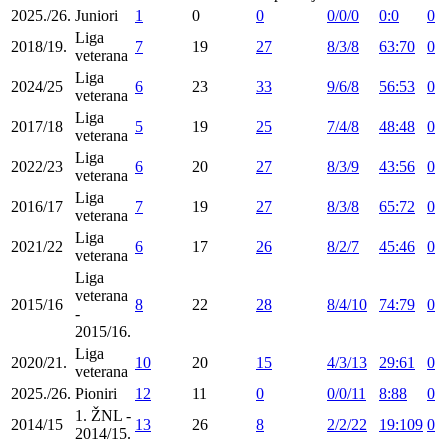
2025./26.
Juniori
1
0
0
0/0/0
0:0
0
Liga
2018/19.
7
19
27
8/3/8
63:70
0
veterana
Liga
2024/25
6
23
33
9/6/8
56:53
0
veterana
Liga
2017/18
5
19
25
7/4/8
48:48
0
veterana
Liga
2022/23
6
20
27
8/3/9
43:56
0
veterana
Liga
2016/17
7
19
27
8/3/8
65:72
0
veterana
Liga
2021/22
6
17
26
8/2/7
45:46
0
veterana
Liga
veterana
2015/16
8
22
28
8/4/10
74:79
0
-
2015/16.
Liga
2020/21.
10
20
15
4/3/13
29:61
0
veterana
2025./26.
Pioniri
12
11
0
0/0/11
8:88
0
1. ŽNL -
2014/15
13
26
8
2/2/22
19:109
0
2014/15.