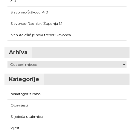
3:0
Slavonac-Šiškovci 4:0
Slavonac-Radnicki Županja 1:1
Ivan Adlešić je novi trener Slavonca
Arhiva
Arhiva
Kategorije
Nekategorizirano
Obavijesti
Slijedeća utakmica
Vijesti