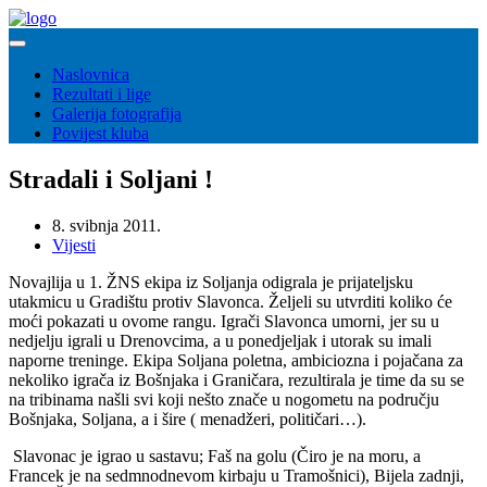
Naslovnica
Rezultati i lige
Galerija fotografija
Povijest kluba
Stradali i Soljani !
8. svibnja 2011.
Vijesti
Novajlija u 1. ŽNS ekipa iz Soljanja odigrala je prijateljsku
utakmicu u Gradištu protiv Slavonca. Željeli su utvrditi koliko će
moći pokazati u ovome rangu. Igrači Slavonca umorni, jer su u
nedjelju igrali u Drenovcima, a u ponedjeljak i utorak su imali
naporne treninge. Ekipa Soljana poletna, ambiciozna i pojačana za
nekoliko igrača iz Bošnjaka i Graničara, rezultirala je time da su se
na tribinama našli svi koji nešto znače u nogometu na području
Bošnjaka, Soljana, a i šire ( menadžeri, političari…).
Slavonac je igrao u sastavu; Faš na golu (Čiro je na moru, a
Francek je na sedmnodnevom kirbaju u Tramošnici), Bijela zadnji,