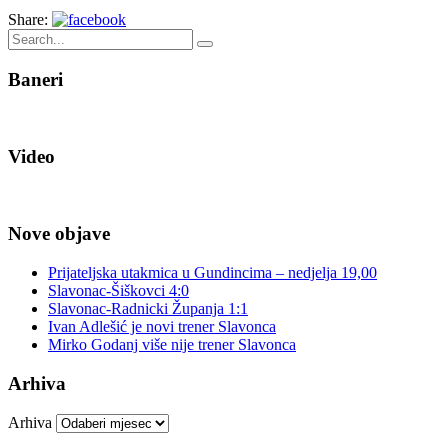
Share:
Baneri
Video
Nove objave
Prijateljska utakmica u Gundincima – nedjelja 19,00
Slavonac-Šiškovci 4:0
Slavonac-Radnicki Županja 1:1
Ivan Adlešić je novi trener Slavonca
Mirko Godanj više nije trener Slavonca
Arhiva
Arhiva