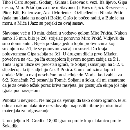
Tiho i Čaro stoperi, Godanj, Guma i Braovac u vezi, Ifa lijevo, Gipa
desno, Miro Prkić (novo ime u Slavoncu) i Bres u špici. Rezerve su;
Piter, Bili, Kuterovac, Aca i Morientes. Ozlijeđeni su Nikola Prkić
(pala mu klada na nogu) i Božić. Gašo je počeo raditi, a Bule je na
moru, a Mića i Jazz su prejaki za ovaj sastav.
Slavonac već u 10 min. dolazi u vodstvo golom Mire Prkića. Nakon
samo 15 min. bilo je 2:0, strijelac ponovno Miro Prkić. Vidjevši da
smo dominantni, Bijela poklanja jednu loptu protivnicima koji
smanjuju na 2:1, te se ponovno vraćaju u susret. Do kraja
poluvremena Gipa zabija za 3:1. U drugom dijelu prvo Mladen
povećava na 4:1, pa Ifa eurogolom lijevom nogom zabija za 5:1.
Tada u igru ulaze svi preostali igrači, te Soljanji smanjuju na 5:2. U
slijedećoj akciji sudjeluju čak 3 Prkića. Guma oduzima loptu i
dodaje Miri, a ovaj nesebično prosljeđuje do Morija koji zabija za
6:2. Konačnih 7:2 postavlja Tomić. Soljani u šoku, ali mi smatramo
da je za ovako težak poraz kriva rasvjeta, jer gostujuća ekipa još nije
igrala pod rasvjetom.
Publika u nevjerici. Ne mogu da vjeruju da tako dobro igramo, te su
odmah nakon utakmice nezadovoljni napustili tribine jer nisu imali
materijala za prigovaranje.
U nedjelju u B. Gredi u 18,00 igramo protiv kup utakmicu protiv
Šokadije.