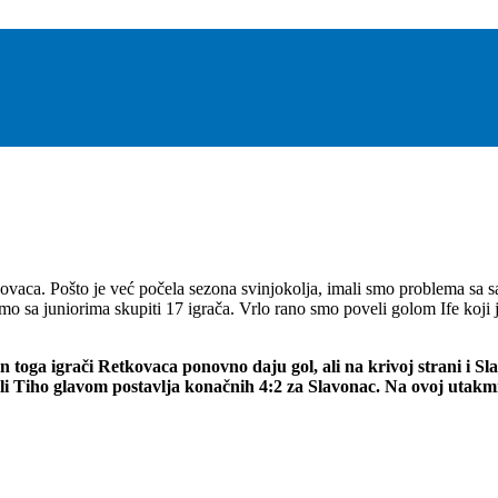
vaca. Pošto je već počela sezona svinjokolja, imali smo problema sa sast
mo sa juniorima skupiti 17 igrača. Vrlo rano smo poveli golom Ife koji j
 toga igrači Retkovaca ponovno daju gol, ali na krivoj strani i S
Tiho glavom postavlja konačnih 4:2 za Slavonac. Na ovoj utakmici 