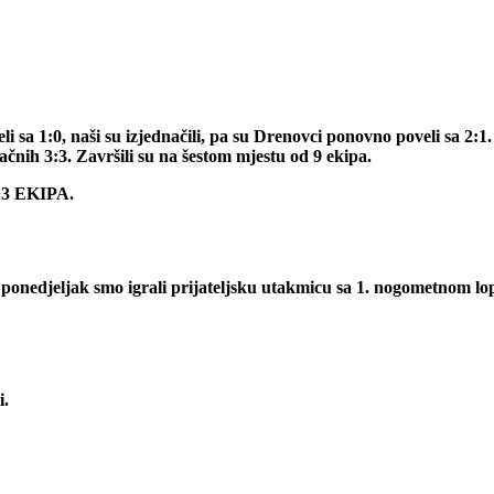
i sa 1:0, naši su izjednačili, pa su Drenovci ponovno poveli sa 2:
čnih 3:3. Završili su na šestom mjestu od 9 ekipa.
3 EKIPA.
 ponedjeljak smo igrali prijateljsku utakmicu sa 1. nogometnom lopt
i.