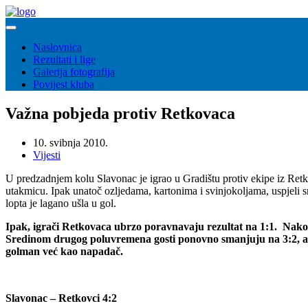
Naslovnica
Rezultati i lige
Galerija fotografija
Povijest kluba
Važna pobjeda protiv Retkovaca
10. svibnja 2010.
Vijesti
U predzadnjem kolu Slavonac je igrao u Gradištu protiv ekipe iz Retko
utakmicu. Ipak unatoč ozljedama, kartonima i svinjokoljama, uspjeli s
lopta je lagano ušla u gol.
Ipak, igrači Retkovaca ubrzo poravnavaju rezultat na 1:1. Nakon
Sredinom drugog poluvremena gosti ponovno smanjuju na 3:2, ali 
golman već kao napadač.
Slavonac – Retkovci 4:2