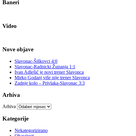
Baneri
Video
Nove objave
Slavonac-Šiškovci 4:0
Slavonac-Radnicki Županja 1:1
Ivan Adlešić je novi trener Slavonca
Mirko Godanj više nije trener Slavonca
Zadnje kolo – Privlaka-Slavonac 3:3
Arhiva
Arhiva
Kategorije
Nekategorizirano
Obavijesti