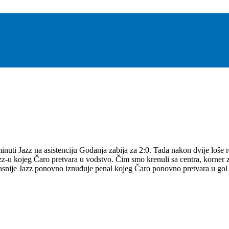
uti Jazz na asistenciju Godanja zabija za 2:0. Tada nakon dvije loše rea
u kojeg Čaro pretvara u vodstvo. Čim smo krenuli sa centra, korner za
 kasnije Jazz ponovno iznuđuje penal kojeg Čaro ponovno pretvara u gol