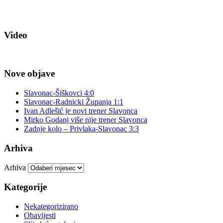
Video
Nove objave
Slavonac-Šiškovci 4:0
Slavonac-Radnicki Županja 1:1
Ivan Adlešić je novi trener Slavonca
Mirko Godanj više nije trener Slavonca
Zadnje kolo – Privlaka-Slavonac 3:3
Arhiva
Arhiva
Kategorije
Nekategorizirano
Obavijesti