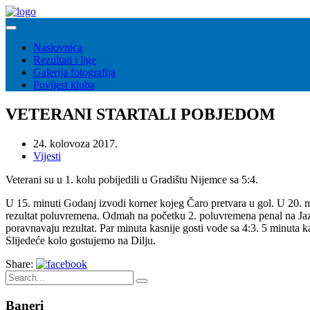
Naslovnica
Rezultati i lige
Galerija fotografija
Povijest kluba
VETERANI STARTALI POBJEDOM
24. kolovoza 2017.
Vijesti
Veterani su u 1. kolu pobijedili u Gradištu Nijemce sa 5:4.
U 15. minuti Godanj izvodi korner kojeg Čaro pretvara u gol. U 20. min
rezultat poluvremena. Odmah na početku 2. poluvremena penal na Jazz-
poravnavaju rezultat. Par minuta kasnije gosti vode sa 4:3. 5 minuta
Slijedeće kolo gostujemo na Dilju.
Share:
Baneri