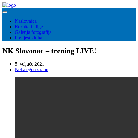
Naslovnica
Rezultati i lige
Galerija fotografija
Povijest kluba
NK Slavonac – trening LIVE!
5. veljače 2021.
Nekategorizirano