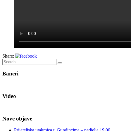
Share:
Baneri
Video
Nove objave
Prijateljska utakmica u Gundincima – nedjelja 19,00