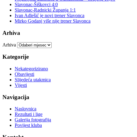
Slavonac-Šiškovci 4:0
Slavonac-Radnicki Županja 1:1
Ivan Adlešić je novi trener Slavonca
Mirko Godanj više nije trener Slavonca
Arhiva
Arhiva
Kategorije
Nekategorizirano
Obavijesti
Slijedeća utakmica
Vijesti
Navigacija
Naslovnica
Rezultati i lige
Galerija fotografija
Povijest kluba