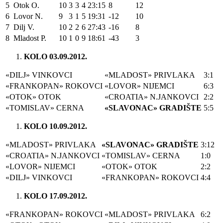
5
Otok O.
10
3
3
4
23:15
8
12
6
Lovor N.
9
3
1
5
19:31
-12
10
7
Dilj V.
10
2
2
6
27:43
-16
8
8
Mladost P.
10
1
0
9
18:61
-43
3
KOLO 03.09.2012.
«DILJ» VINKOVCI
«MLADOST» PRIVLAKA
3:1
«FRANKOPAN» ROKOVCI
«LOVOR» NIJEMCI
6:3
«OTOK» OTOK
«CROATIA» N.JANKOVCI
2:2
«TOMISLAV» CERNA
«SLAVONAC» GRADIŠTE
5:5
KOLO 10.09.2012.
«MLADOST» PRIVLAKA
«SLAVONAC» GRADIŠTE
3:12
«CROATIA» N.JANKOVCI
«TOMISLAV» CERNA
1:0
«LOVOR» NIJEMCI
«OTOK» OTOK
2:2
«DILJ» VINKOVCI
«FRANKOPAN» ROKOVCI
4:4
KOLO 17.09.2012.
«FRANKOPAN» ROKOVCI
«MLADOST» PRIVLAKA
6:2