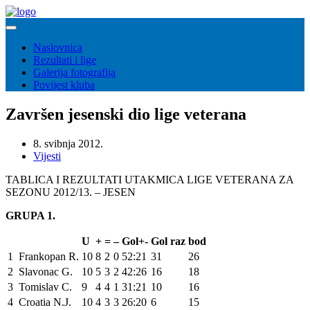
Naslovnica
Rezultati i lige
Galerija fotografija
Povijest kluba
Završen jesenski dio lige veterana
8. svibnja 2012.
Vijesti
TABLICA I REZULTATI UTAKMICA LIGE VETERANA ZA
SEZONU 2012/13. – JESEN
GRUPA 1.
U
+
=
–
Gol+-
Gol raz
bod
1
Frankopan R.
10
8
2
0
52:21
31
26
2
Slavonac G.
10
5
3
2
42:26
16
18
3
Tomislav C.
9
4
4
1
31:21
10
16
4
Croatia N.J.
10
4
3
3
26:20
6
15