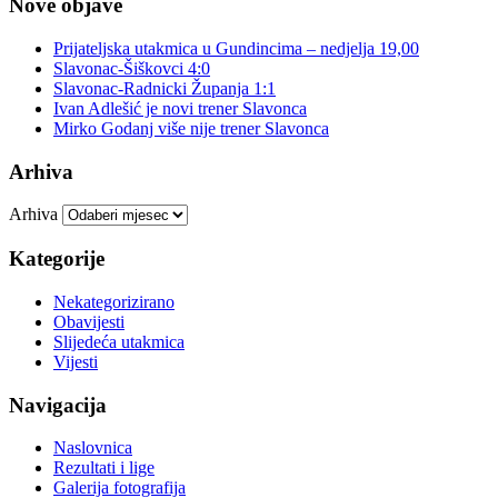
Nove objave
Prijateljska utakmica u Gundincima – nedjelja 19,00
Slavonac-Šiškovci 4:0
Slavonac-Radnicki Županja 1:1
Ivan Adlešić je novi trener Slavonca
Mirko Godanj više nije trener Slavonca
Arhiva
Arhiva
Kategorije
Nekategorizirano
Obavijesti
Slijedeća utakmica
Vijesti
Navigacija
Naslovnica
Rezultati i lige
Galerija fotografija