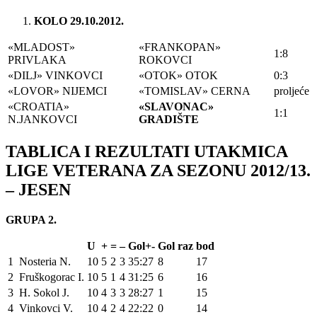
KOLO 29.10.2012.
«MLADOST»
«FRANKOPAN»
1:8
PRIVLAKA
ROKOVCI
«DILJ» VINKOVCI
«OTOK» OTOK
0:3
«LOVOR» NIJEMCI
«TOMISLAV» CERNA
proljeće
«CROATIA»
«SLAVONAC»
1:1
N.JANKOVCI
GRADIŠTE
TABLICA I REZULTATI UTAKMICA
LIGE VETERANA ZA SEZONU 2012/13.
– JESEN
GRUPA 2.
U
+
=
–
Gol+-
Gol raz
bod
1
Nosteria N.
10
5
2
3
35:27
8
17
2
Fruškogorac I.
10
5
1
4
31:25
6
16
3
H. Sokol J.
10
4
3
3
28:27
1
15
4
Vinkovci V.
10
4
2
4
22:22
0
14