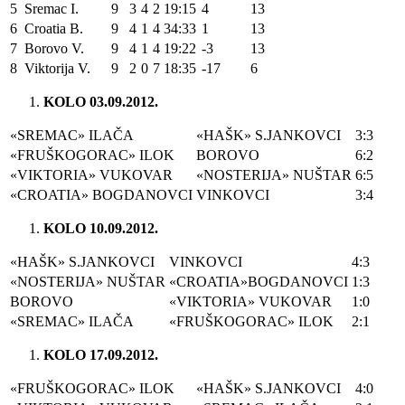
5
Sremac I.
9
3
4
2
19:15
4
13
6
Croatia B.
9
4
1
4
34:33
1
13
7
Borovo V.
9
4
1
4
19:22
-3
13
8
Viktorija V.
9
2
0
7
18:35
-17
6
KOLO 03.09.2012.
«SREMAC» ILAČA
«HAŠK» S.JANKOVCI
3:3
«FRUŠKOGORAC» ILOK
BOROVO
6:2
«VIKTORIA» VUKOVAR
«NOSTERIJA» NUŠTAR
6:5
«CROATIA» BOGDANOVCI
VINKOVCI
3:4
KOLO 10.09.2012.
«HAŠK» S.JANKOVCI
VINKOVCI
4:3
«NOSTERIJA» NUŠTAR
«CROATIA»BOGDANOVCI
1:3
BOROVO
«VIKTORIA» VUKOVAR
1:0
«SREMAC» ILAČA
«FRUŠKOGORAC» ILOK
2:1
KOLO 17.09.2012.
«FRUŠKOGORAC» ILOK
«HAŠK» S.JANKOVCI
4:0