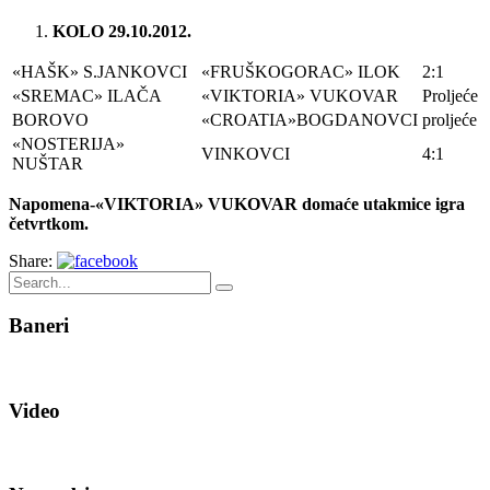
KOLO 29.10.2012.
«HAŠK» S.JANKOVCI
«FRUŠKOGORAC» ILOK
2:1
«SREMAC» ILAČA
«VIKTORIA» VUKOVAR
Proljeće
BOROVO
«CROATIA»BOGDANOVCI
proljeće
«NOSTERIJA»
VINKOVCI
4:1
NUŠTAR
Napomena-«VIKTORIA» VUKOVAR domaće utakmice igra
četvrtkom.
Share:
Baneri
Video