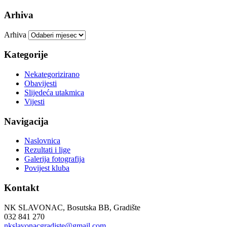
Arhiva
Arhiva
Kategorije
Nekategorizirano
Obavijesti
Slijedeća utakmica
Vijesti
Navigacija
Naslovnica
Rezultati i lige
Galerija fotografija
Povijest kluba
Kontakt
NK SLAVONAC, Bosutska BB, Gradište
032 841 270
nkslavonacgradiste@gmail.com