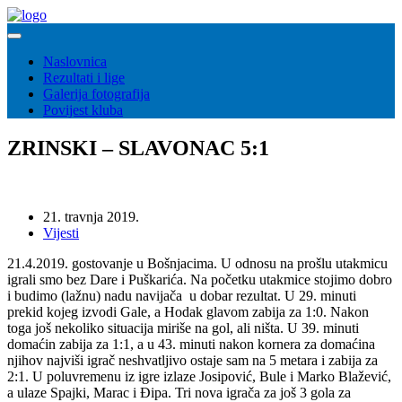
Naslovnica
Rezultati i lige
Galerija fotografija
Povijest kluba
ZRINSKI – SLAVONAC 5:1
21. travnja 2019.
Vijesti
21.4.2019. gostovanje u Bošnjacima. U odnosu na prošlu utakmicu
igrali smo bez Dare i Puškarića. Na početku utakmice stojimo dobro
i budimo (lažnu) nadu navijača u dobar rezultat. U 29. minuti
prekid kojeg izvodi Gale, a Hodak glavom zabija za 1:0. Nakon
toga još nekoliko situacija miriše na gol, ali ništa. U 39. minuti
domaćin zabija za 1:1, a u 43. minuti nakon kornera za domaćina
njihov najviši igrač neshvatljivo ostaje sam na 5 metara i zabija za
2:1. U poluvremenu iz igre izlaze Josipović, Bule i Marko Blažević,
a ulaze Spajki, Marac i Đipa. Tri nova igrača za još 3 gola za