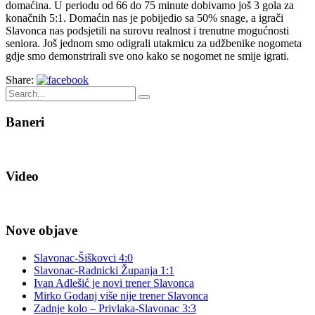
domaćina. U periodu od 66 do 75 minute dobivamo još 3 gola za
konačnih 5:1. Domaćin nas je pobijedio sa 50% snage, a igrači
Slavonca nas podsjetili na surovu realnost i trenutne mogućnosti
seniora. Još jednom smo odigrali utakmicu za udžbenike nogometa
gdje smo demonstrirali sve ono kako se nogomet ne smije igrati.
Share:
Baneri
Video
Nove objave
Slavonac-Šiškovci 4:0
Slavonac-Radnicki Županja 1:1
Ivan Adlešić je novi trener Slavonca
Mirko Godanj više nije trener Slavonca
Zadnje kolo – Privlaka-Slavonac 3:3