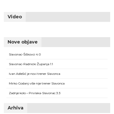
Video
Nove objave
Slavonac-Šiškovci 4:0
Slavonac-Radnicki Županja 1:1
Ivan Adlešić je novi trener Slavonca
Mirko Godanj više nije trener Slavonca
Zadnje kolo – Privlaka-Slavonac 3:3
Arhiva