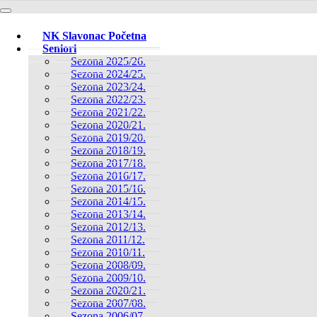
NK Slavonac Početna
NK Slavonac
Seniori
Nedaj prodora!!!
Notice
Sezona 2025/26.
Sezona 2024/25.
COM_JOOMLEAGUE_MASTER_TEMPLATE_MIS
Sezona 2023/24.
clubinfo
Sezona 2022/23.
COM_JOOMLEAGUE_MASTER_TEMPLATE_MISS
Sezona 2021/22.
COM_JOOMLEAGUE_TEMPLATE_MISSING_HIN
Sezona 2020/21.
Sezona 2019/20.
Club information: SLOGA Štitar | Pioniri? - 2025/26.
Sezona 2018/19.
Sezona 2017/18.
Sezona 2016/17.
Sezona 2015/16.
Sezona 2014/15.
Sezona 2013/14.
Sezona 2012/13.
Timovi ovoga kluba
Sezona 2011/12.
Sloga Š.
(sloga-stitar)
Sezona 2010/11.
Sezona 2008/09.
Sezona 2009/10.
:: Powered by
JoomLeague
-
Version 2.0.54.-diddipoeler
::
Sezona 2020/21.
Sezona 2007/08.
Iduće utakmice:
Sezona 2006/07