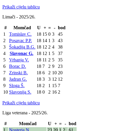
Prikaži cijelu tablicu
Limači - 2025/26.
#
Momčad
U
+
=
-
bod
1
Tomislav C.
18
15
0
3
45
2
Posavac P.P.
18
14
1
3
43
3
Šokadija B.G.
18
12
2
4
38
4
Slavonac G.
18
12
1
5
37
5
Vrbanja V.
18
11
2
5
35
6
Borac D.
18
7
2
9
23
7
Zrinski B.
18
6
2
10
20
8
Jadran G.
18
3
3
12
12
9
Sloga Š.
18
2
1
15
7
10
Slavonija S.
18
0
2
16
2
Prikaži cijelu tablicu
Liga veterana - 2025/26.
#
Momčad
U
+
=
-
bod
1
Nosteria N.
23
20
1
2
61