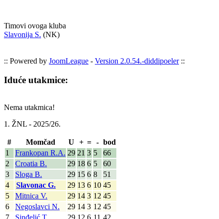
Timovi ovoga kluba
Slavonija S.
(NK)
:: Powered by
JoomLeague
-
Version 2.0.54.-diddipoeler
::
Iduće utakmice:
Nema utakmica!
1. ŽNL - 2025/26.
#
Momčad
U
+
=
-
bod
1
Frankopan R.A.
29
21
3
5
66
2
Croatia B.
29
18
6
5
60
3
Sloga B.
29
15
6
8
51
4
Slavonac G.
29
13
6
10
45
5
Mitnica V.
29
14
3
12
45
6
Negoslavci N.
29
14
3
12
45
7
Sinđelić T.
29
12
6
11
42