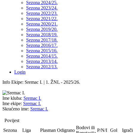
Sezona 2024/25.
Sezona 2023/24.
Sezona 2022/23.
Sezona 2021/22.
Sezona 2020/21.
Sezona 2019/20.
Sezona 2018/19.
Sezona 2017/18.
Sezona 2016/17.
Sezona 2015/16.
Sezona 2014/15.
Sezona 2013/14.
Sezona 2012/13.
Login
Info Ekipe: Sremac I. | 1. ŽNL - 2025/26.
Ime kluba:
Sremac I.
Ime ekipe:
Sremac I.
Skraćeno ime:
Sremac I.
Povijest
Bodovi ili
Sezona
Liga
Plasman
Odigrano
P/N/I
Gol
Igrači
Reputacija