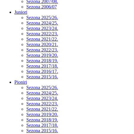
Sezona 2007/08.
Sezona 2006/07
Juniori
Sezona 2025/26.
Sezona 2024/25.
Sezona 2023/24.
Sezona 2022/23.
Sezona 2021/22.
Sezona 2020/21.
Sezona 2022/23.
Sezona 2019/20.
Sezona 2018/19.
Sezona 2017/18.
Sezona 2016/17.
Sezona 2015/16.
Pioniri
Sezona 2025/26.
Sezona 2024/25.
Sezona 2023/24.
Sezona 2022/23.
Sezona 2021/22.
Sezona 2019/20.
Sezona 2018/19.
Sezona 2017/18.
Sezona 2015/16.