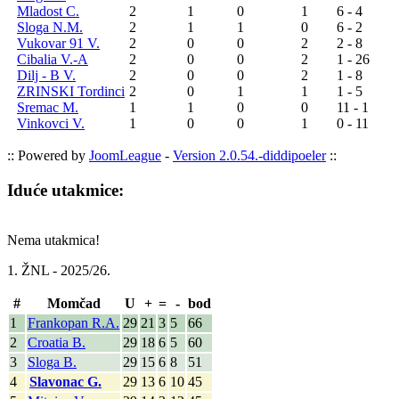
Mladost C.
2
1
0
1
6 - 4
Sloga N.M.
2
1
1
0
6 - 2
Vukovar 91 V.
2
0
0
2
2 - 8
Cibalia V.-A
2
0
0
2
1 - 26
Dilj - B V.
2
0
0
2
1 - 8
ZRINSKI Tordinci
2
0
1
1
1 - 5
Sremac M.
1
1
0
0
11 - 1
Vinkovci V.
1
0
0
1
0 - 11
:: Powered by
JoomLeague
-
Version 2.0.54.-diddipoeler
::
Iduće utakmice:
Nema utakmica!
1. ŽNL - 2025/26.
#
Momčad
U
+
=
-
bod
1
Frankopan R.A.
29
21
3
5
66
2
Croatia B.
29
18
6
5
60
3
Sloga B.
29
15
6
8
51
4
Slavonac G.
29
13
6
10
45