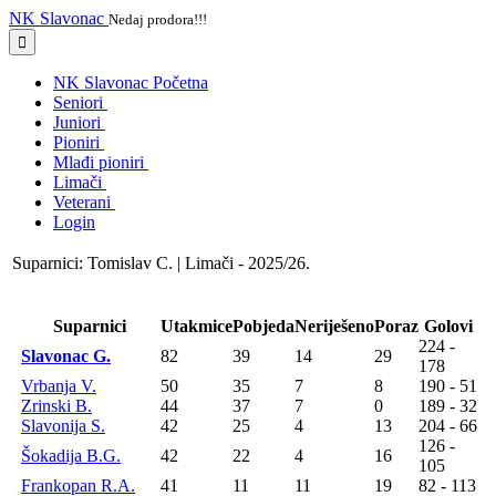
NK Slavonac
Nedaj prodora!!!
NK Slavonac Početna
Seniori
Juniori
Pioniri
Mlađi pioniri
Limači
Veterani
Login
Suparnici: Tomislav C. | Limači - 2025/26.
Suparnici
Utakmice
Pobjeda
Neriješeno
Poraz
Golovi
224 -
Slavonac G.
82
39
14
29
178
Vrbanja V.
50
35
7
8
190 - 51
Zrinski B.
44
37
7
0
189 - 32
Slavonija S.
42
25
4
13
204 - 66
126 -
Šokadija B.G.
42
22
4
16
105
Frankopan R.A.
41
11
11
19
82 - 113