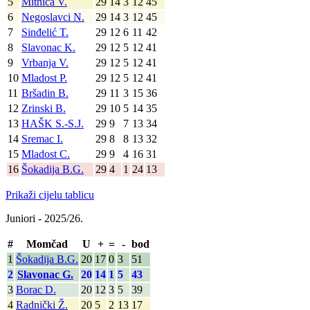
5
Mitnica V.
29
14
3
12
45
6
Negoslavci N.
29
14
3
12
45
7
Sinđelić T.
29
12
6
11
42
8
Slavonac K.
29
12
5
12
41
9
Vrbanja V.
29
12
5
12
41
10
Mladost P.
29
12
5
12
41
11
Bršadin B.
29
11
3
15
36
12
Zrinski B.
29
10
5
14
35
13
HAŠK S.-S.J.
29
9
7
13
34
14
Sremac I.
29
8
8
13
32
15
Mladost C.
29
9
4
16
31
16
Šokadija B.G.
29
4
1
24
13
Prikaži cijelu tablicu
Juniori - 2025/26.
#
Momčad
U
+
=
-
bod
1
Šokadija B.G.
20
17
0
3
51
2
Slavonac G.
20
14
1
5
43
3
Borac D.
20
12
3
5
39
4
Radnički Ž.
20
5
2
13
17