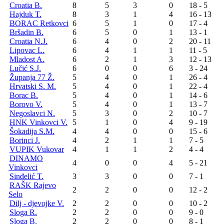
Croatia B.
8
5
3
0
18 - 5
Hajduk T.
8
3
1
4
16 - 13
BORAC Retkovci
6
5
1
0
17 - 4
Bršadin B.
6
5
0
1
13 - 1
Croatia N.J.
6
4
0
2
20 - 11
Lipovac L.
6
4
1
1
11 - 5
Mladost A.
6
2
1
3
12 - 13
Lučić S.J.
6
0
0
6
3 - 24
Županja 77 Ž.
5
4
0
1
26 - 4
Hrvatski S. M.
5
4
0
1
22 - 4
Borac B.
5
4
0
1
14 - 6
Borovo V.
5
4
0
1
13 - 7
Negoslavci N.
5
3
0
2
10 - 7
HNK Vinkovci V.
5
1
0
4
9 - 19
Šokadija S.M.
4
4
0
0
15 - 6
Borinci J.
4
2
1
1
7 - 5
VUPIK Vukovar
4
1
1
2
4 - 4
DINAMO
4
0
0
4
5 - 21
Vinkovci
Sinđelić T.
3
3
0
0
7 - 1
RAŠK Rajevo
2
2
0
0
12 - 2
Selo
Dilj - djevojke V.
2
2
0
0
10 - 2
Sloga R.
2
2
0
0
9 - 0
Sloga B.
2
2
0
0
8 - 1