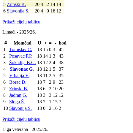
5
Zrinski B.
20
4
2
14
14
6
Slavonija S.
20
4
0
16
12
Prikaži cijelu tablicu
Limači - 2025/26.
#
Momčad
U
+
=
-
bod
1
Tomislav C.
18
15
0
3
45
2
Posavac P.P.
18
14
1
3
43
3
Šokadija B.G.
18
12
2
4
38
4
Slavonac G.
18
12
1
5
37
5
Vrbanja V.
18
11
2
5
35
6
Borac D.
18
7
2
9
23
7
Zrinski B.
18
6
2
10
20
8
Jadran G.
18
3
3
12
12
9
Sloga Š.
18
2
1
15
7
10
Slavonija S.
18
0
2
16
2
Prikaži cijelu tablicu
Liga veterana - 2025/26.