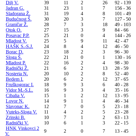
Dilj V.
39
11
2
26
92 - 139
Jadran G.
31
23
1
7
156 - 36
Sladorana Ž.
31
19
4
8
101 - 49
Budućnost Š.
30
20
3
7
127 - 50
Graničar Ž.
28
7
3
18
49 - 103
Otok O.
27
15
3
9
84 - 66
Posavac P.P.
25
21
0
4
144 - 26
Mladost V.
25
5
9
11
42 - 47
HAŠK S.-S.J.
24
8
4
12
46 - 50
Borac D.
23
18
2
3
96 - 30
Sloga Š.
22
21
0
1
130 - 16
Mladost P.
22
16
2
4
98 - 30
Radnički Ž.
21
6
2
13
28 - 59
Nosteria N.
20
10
2
8
52 - 40
Bedem I.
20
6
2
12
37 - 65
Fruškogorac I.
18
9
3
6
40 - 28
Vidor M.-S.L.
16
9
3
4
35 - 16
Cibalia V.
15
1
2
12
13 - 95
Lovor N.
14
9
1
4
46 - 34
Slavonac K.
12
7
0
5
23 - 18
Vuteks-Sloga V.
11
4
2
5
23 - 28
Zrinski B.
10
7
1
2
63 - 13
Radnički V.
10
6
1
3
22 - 15
HNK Vinkovci 2
9
2
0
7
13 - 45
V.