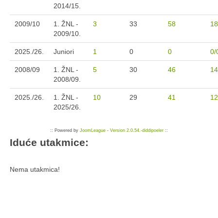
2014/15.
2009/10
1. ŽNL -
3
33
58
18
2009/10.
2025./26.
Juniori
1
0
0
0/
2008/09
1. ŽNL -
5
30
46
14
2008/09.
2025./26.
1. ŽNL -
10
29
41
12
2025/26.
:: Powered by
JoomLeague
-
Version 2.0.54.-diddipoeler
::
Iduće utakmice:
Nema utakmica!