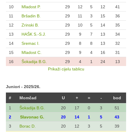
10
Mladost P.
29
12
5
12
41
11
Bršadin B.
29
11
3
15
36
12
Zrinski B.
29
10
5
14
35
13
HAŠK S.-S.J.
29
9
7
13
34
14
Sremac I.
29
8
8
13
32
15
Mladost C.
29
9
4
16
31
16
Šokadija B.G.
29
4
1
24
13
Prikaži cijelu tablicu
Juniori - 2025/26.
#
Momčad
U
+
=
-
bod
1
Šokadija B.G.
20
17
0
3
51
2
Slavonac G.
20
14
1
5
43
3
Borac D.
20
12
3
5
39