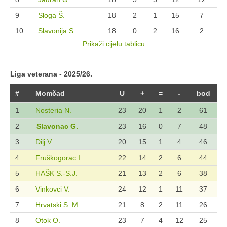
9
Sloga Š.
18
2
1
15
7
10
Slavonija S.
18
0
2
16
2
Prikaži cijelu tablicu
Liga veterana - 2025/26.
#
Momčad
U
+
=
-
bod
1
Nosteria N.
23
20
1
2
61
2
Slavonac G.
23
16
0
7
48
3
Dilj V.
20
15
1
4
46
4
Fruškogorac I.
22
14
2
6
44
5
HAŠK S.-S.J.
21
13
2
6
38
6
Vinkovci V.
24
12
1
11
37
7
Hrvatski S. M.
21
8
2
11
26
8
Otok O.
23
7
4
12
25