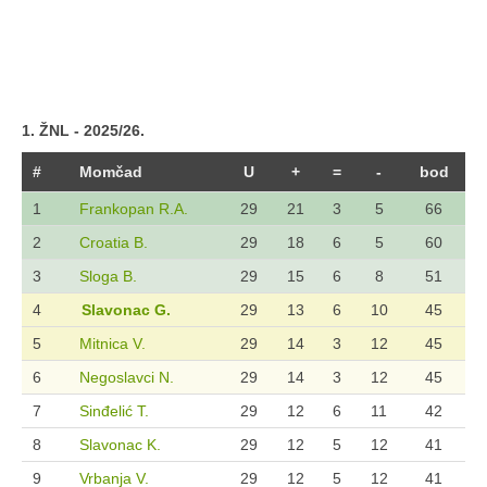
1. ŽNL - 2025/26.
#
Momčad
U
+
=
-
bod
1
Frankopan R.A.
29
21
3
5
66
2
Croatia B.
29
18
6
5
60
3
Sloga B.
29
15
6
8
51
4
Slavonac G.
29
13
6
10
45
5
Mitnica V.
29
14
3
12
45
6
Negoslavci N.
29
14
3
12
45
7
Sinđelić T.
29
12
6
11
42
8
Slavonac K.
29
12
5
12
41
9
Vrbanja V.
29
12
5
12
41