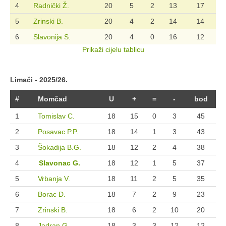
4
Radnički Ž.
20
5
2
13
17
5
Zrinski B.
20
4
2
14
14
6
Slavonija S.
20
4
0
16
12
Prikaži cijelu tablicu
Limači - 2025/26.
#
Momčad
U
+
=
-
bod
1
Tomislav C.
18
15
0
3
45
2
Posavac P.P.
18
14
1
3
43
3
Šokadija B.G.
18
12
2
4
38
4
Slavonac G.
18
12
1
5
37
5
Vrbanja V.
18
11
2
5
35
6
Borac D.
18
7
2
9
23
7
Zrinski B.
18
6
2
10
20
8
Jadran G.
18
3
3
12
12