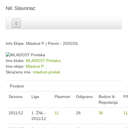
NK Slavonac
NK Slavonac Početna
Seniori
Juniori
Info Ekipe: Mladost P. | Pioniri - 2025/26.
Pioniri
Mlađi pioniri
Limači
Ime kluba:
MLADOST Privlaka
Veterani
Ime ekipe:
Mladost P.
Login
Skraćeno ime:
mladost-privlak
Povijest
Sezona
Liga
Plasman
Odigrano
Bodovi ili
P/
Reputacija
2011/12
1. ŽNL -
11
28
36
11
2011/12.