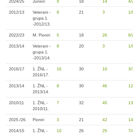
2024/25
Juniori
9
18
14
4/
2012/13
Veterani -
8
21
3
1/
grupa 1.
-2012/13.
2022/23
M. Pioniri
5
18
26
8/
2013/14
Veterani -
8
20
3
1/
grupa 1.
-2013/14.
2016/17
1. ŽNL -
16
30
10
3/
2016/17.
2013/14
1. ŽNL -
8
30
46
12
2013/14.
2010/11
1. ŽNL -
7
32
45
13
2010/11.
2025./26.
Pioniri
3
21
42
14
2014/15
1. ŽNL -
10
26
25
7/