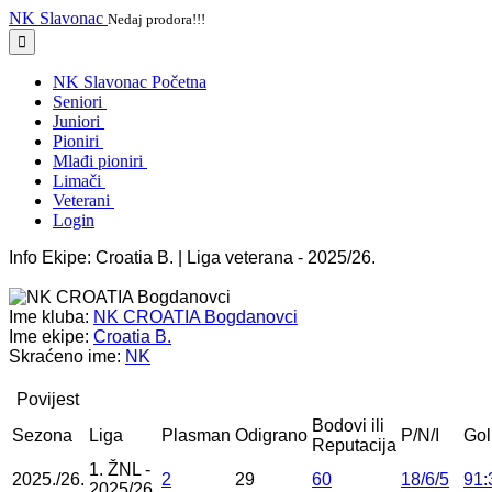
NK Slavonac
Nedaj prodora!!!
NK Slavonac Početna
Seniori
Juniori
Pioniri
Mlađi pioniri
Limači
Veterani
Login
Info Ekipe: Croatia B. | Liga veterana - 2025/26.
Ime kluba:
NK CROATIA Bogdanovci
Ime ekipe:
Croatia B.
Skraćeno ime:
NK
Povijest
Bodovi ili
Sezona
Liga
Plasman
Odigrano
P/N/I
Gol
Reputacija
1. ŽNL -
2025./26.
2
29
60
18/6/5
91:
2025/26.