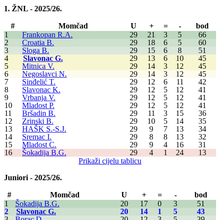
1. ŽNL - 2025/26.
#
Momčad
U
+
=
-
bod
1
Frankopan R.A.
29
21
3
5
66
2
Croatia B.
29
18
6
5
60
3
Sloga B.
29
15
6
8
51
4
Slavonac G.
29
13
6
10
45
5
Mitnica V.
29
14
3
12
45
6
Negoslavci N.
29
14
3
12
45
7
Sinđelić T.
29
12
6
11
42
8
Slavonac K.
29
12
5
12
41
9
Vrbanja V.
29
12
5
12
41
10
Mladost P.
29
12
5
12
41
11
Bršadin B.
29
11
3
15
36
12
Zrinski B.
29
10
5
14
35
13
HAŠK S.-S.J.
29
9
7
13
34
14
Sremac I.
29
8
8
13
32
15
Mladost C.
29
9
4
16
31
16
Šokadija B.G.
29
4
1
24
13
Prikaži cijelu tablicu
Juniori - 2025/26.
#
Momčad
U
+
=
-
bod
1
Šokadija B.G.
20
17
0
3
51
2
Slavonac G.
20
14
1
5
43
3
Borac D.
20
12
3
5
39