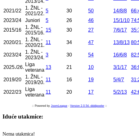
2013/14.
1. ŽNL -
2021/22
5
30
50
14/8/8
66:
2021/22.
2023/24
Juniori
5
26
46
15/1/10
74:
1. ŽNL -
2015/16
15
30
27
7/6/17
35:
2015/16.
1. ŽNL -
2020/21.
11
34
47
13/8/13
80:
2020/21.
1. ŽNL -
2023/24
3
30
54
16/6/8
82:
2023/24.
Liga
2025./26.
13
21
10
3/1/17
36:
veterana
1. ŽNL -
2019/20
11
16
19
5/4/7
31:
2019/20.
Liga
2022/23
11
20
17
5/2/13
42:
veterana
:: Powered by
JoomLeague
-
Version 2.0.54.-diddipoeler
::
Iduće utakmice:
Nema utakmica!