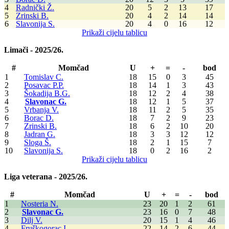
4
Radnički Ž.
20
5
2
13
17
5
Zrinski B.
20
4
2
14
14
6
Slavonija S.
20
4
0
16
12
Prikaži cijelu tablicu
Limači - 2025/26.
#
Momčad
U
+
=
-
bod
1
Tomislav C.
18
15
0
3
45
2
Posavac P.P.
18
14
1
3
43
3
Šokadija B.G.
18
12
2
4
38
4
Slavonac G.
18
12
1
5
37
5
Vrbanja V.
18
11
2
5
35
6
Borac D.
18
7
2
9
23
7
Zrinski B.
18
6
2
10
20
8
Jadran G.
18
3
3
12
12
9
Sloga Š.
18
2
1
15
7
10
Slavonija S.
18
0
2
16
2
Prikaži cijelu tablicu
Liga veterana - 2025/26.
#
Momčad
U
+
=
-
bod
1
Nosteria N.
23
20
1
2
61
2
Slavonac G.
23
16
0
7
48
3
Dilj V.
20
15
1
4
46
4
Fruškogorac I.
22
14
2
6
44