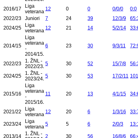
Liga
2016/17
12
0
0
0/0/0
0:0
veterana
2022/23
Juniori
7
24
39
12/3/9
65:
Liga
2024/25
12
21
14
5/2/14
33:
veterana
Liga
veterana
2014/15
6
23
30
9/3/11
72:
-
2014/15.
1. ŽNL -
2022/23
5
30
52
15/7/8
56:
2022/23.
1. ŽNL -
2024/25
5
30
53
17/2/11
101
2023/24.
Liga
veterana
2015/16
11
20
13
4/1/15
34:
-
2015/16.
Liga
2021/22
12
20
6
1/3/16
33:
veterana
Liga
2023/24
5
5
6
2/0/3
13:
veterana
1. ŽNL -
2013/14
2
30
56
16/8/6
66: