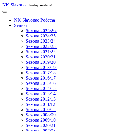
NK Slavonac
Nedaj prodora!!!
NK Slavonac Početna
Seniori
Sezona 2025/26.
Sezona 2024/25.
Sezona 2023/24.
Sezona 2022/23.
Sezona 2021/22.
Sezona 2020/21.
Sezona 2019/20.
Sezona 2018/19.
Sezona 2017/18.
Sezona 2016/17.
Sezona 2015/16.
Sezona 2014/15.
Sezona 2013/14.
Sezona 2012/13.
Sezona 2011/12.
Sezona 2010/11.
Sezona 2008/09.
Sezona 2009/10.
Sezona 2020/21.
Sezona 2007/08.