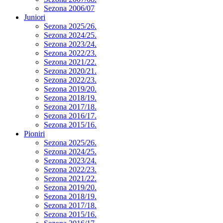
Sezona 2006/07
Juniori
Sezona 2025/26.
Sezona 2024/25.
Sezona 2023/24.
Sezona 2022/23.
Sezona 2021/22.
Sezona 2020/21.
Sezona 2022/23.
Sezona 2019/20.
Sezona 2018/19.
Sezona 2017/18.
Sezona 2016/17.
Sezona 2015/16.
Pioniri
Sezona 2025/26.
Sezona 2024/25.
Sezona 2023/24.
Sezona 2022/23.
Sezona 2021/22.
Sezona 2019/20.
Sezona 2018/19.
Sezona 2017/18.
Sezona 2015/16.